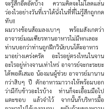
จะรู้สึกอึดอัดบ้าง ความคิดจะไม่โลดแล่น
ว่องไวอย่างวันที่เราได้นั่งในที่ที่ไม่รู้สึกถูกกด
ทับ!!
ผมวางช้อนส้อมลงเบาๆ
พร้อมสังเกตว่า
อาจารย์มณเฑียรทานอาหารไม่มีหกเลอะ
ท่านบอกว่าท่านถูกฝึกวินัยบนโต๊ะอาหาร
มา
อย่างเคร่งครัด อะไรอยู่ตรงไหนในจาน
อะไรอยู่ห่างจานเท่าไหร่ อาจารย์จะกะระยะ
ได้พอดีเสมอ น้องมนผู้ช่วย
อาจารย์มานาน
กว่าสิบๆ ปี ตักอาหารมาวางให้พร้อมบอก
ว่ามีกับข้าวอะไรบ้าง ท่านก็จะเอื้อมมือไป
แตะขอบ
แล้วจำไว้ จากนั้นก็บริหารมื้อ
อาหารไปได้เองจนจบ ขยับถ้วยของหวาน