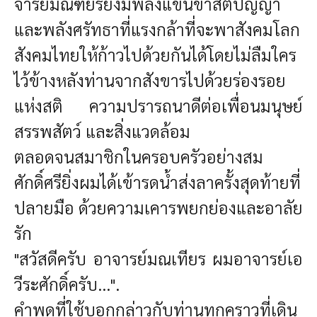
จารย์มณฑียรยังมีพลังแขนขาสติปัญญา
และพลังศรัทธาที่แรงกล้า
ที่จะพาสังคมโลก
สังคมไทยให้ก้าวไปด้วยกันได้โดยไม่ลืมใคร
ไว้ข้างหลัง
ท่านจากสังขารไปด้วยร่องรอย
แห่งสติ ความปรารถนาดีต่อเพื่อนมนุษย์
สรรพสัตว์ และสิ่งแวดล้อม
ตลอดจนสมาชิกในครอบครัวอย่างสม
ศักดิ์ศรียิ่ง
ผมได้เข้ารดน้ำส่งลาครั้งสุดท้ายที่
ปลายมือ ด้วยความเคารพยกย่องและอาลัย
รัก
"สวัสดีครับ อาจารย์มณเทียร ผมอาจารย์เอ
วีระศักดิ์ครับ...".
คำพูดที่ใช้บอกกล่าวกับท่านทุกคราวที่เดิน