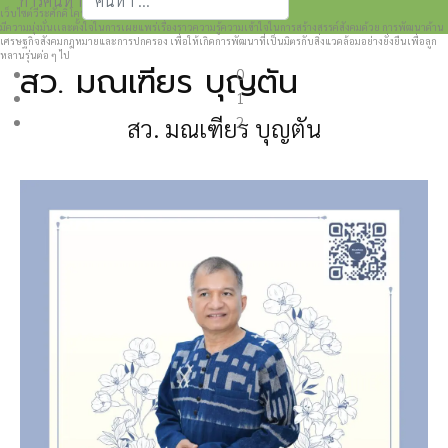
การค้นหา
เว็บไซต์วีระศักดิ์ โควสุรัตน์ www.weerasak.org
Type 2 or more characters for results.
มีความมุ่งมั่นเเละตั้งใจในการเผยแพร่เรื่องราวความรู้ความเข้าใจในการสร้างสรรค์สังคมด้วย การพัฒนาด้าน
เศรษฐกิจสังคมกฎหมายและการปกครอง เพื่อให้เกิดการพัฒนาที่เป็นมิตรกับสิ่งแวดล้อมอย่างยั่งยืนเพื่อลูก
หลานรุ่นต่อ ๆ ไป
สว. มณเฑียร บุญตัน
0
1
2
สว. มณเฑียร บุญตัน