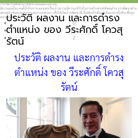
Type 2 or more characters for results.
เว็บไซต์วีระศักดิ์ โควสุรัตน์ www.weerasak.org
มีความมุ่งมั่นเเละตั้งใจในการเผยแพร่เรื่องราวความรู้ความเข้าใจในการสร้างสรรค์สังคมด้วย การพัฒนาด้าน
ประวัติ ผลงาน และการดำรง
เศรษฐกิจสังคมกฎหมายและการปกครอง เพื่อให้เกิดการพัฒนาที่เป็นมิตรกับสิ่งแวดล้อมอย่างยั่งยืนเพื่อลูก
หลานรุ่นต่อ ๆ ไป
0
ตำแหน่ง ของ วีระศักดิ์ โควสุ
1
รัตน์
2
ประวัติ ผลงาน และการดำรง
ตำแหน่ง ของ วีระศักดิ์ โควสุ
รัตน์