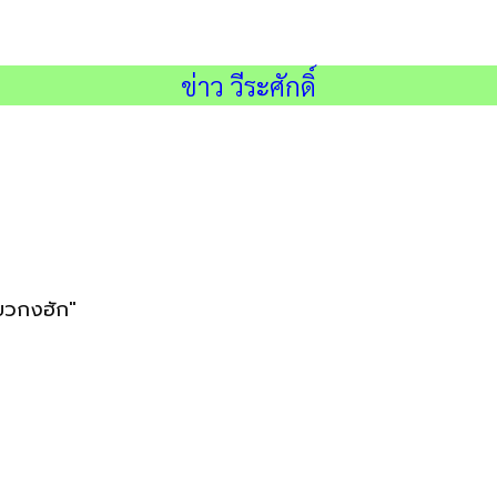
.
ข่าว วีระศักดิ์
.
ียวกงฮัก"