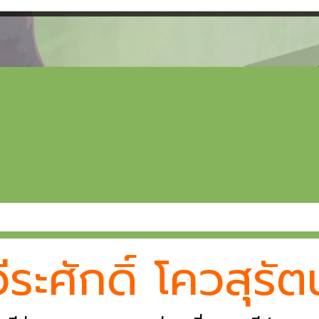
วีระศักดิ์ โควสุรัตน