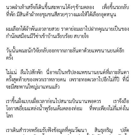
นวดฝ่าเท้าเสร็จก็เดินขึ้นสะพานโค้งๆข้ามคลอง เพื่อขึ้นรถกลับ
ที่พัก มีสินค้าผ้าทอชุมชนสีสวยๆวางแผงให้ได้เลือกอุดหนุน
ผมเลือกได้ผ้าพันเอวลายสวย ราคาย่อมเยาไปฝากคุณนายเป็นของ
กำนัลเสมือนมีวีซ่าเข้าบ้านเรียบร้อย สบายใจ
วันนั้นคณะนักวิจัยกลับออกจากเกาะลันตาด้วยแพขนานยนต์อีก
ครั้ง
ไม่แน่ ลืมไปสักพัก นี่อาจเป็นทริปลงแพขนานยนต์ที่เกาะลันตา
ครั้งสุดท้ายของพวกเราหลายคน เพราะทอดเวลาไปอีกไม่กี่ปี ที่นี่
จะมีสะพานใหญ่มาแทนแล้ว
เราขึ้นฝั่งแบบเผื่อเวลาก่อนไปสนามบินนานพอควร เราจึงถือ
โอกาสเยี่ยมแหล่งน้ำพุร้อนเค็มคลองท่อม ที่พบเพียงไม่กี่แห่งใน
โลก
เราเดินสำรวจพร้อมรับฟังข้อมูลที่คุณวัฒนา สินธุเจริญ ปลัด