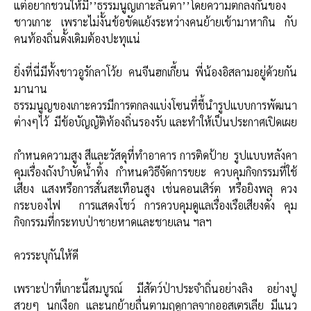
แต่อยากชวนให้มี’’ธรรมนูญเกาะลันตา’’โดยความตกลงกันของ
ชาวเกาะ เพราะไม่งั้นข้อขัดแย้งระหว่างคนย้ายเข้ามาหากิน กับ
คนท้องถิ่นดั้งเดิมต้องปะทุแน่
ยิ่งที่นี่มีทั้งชาวอูรักลาโว้ย คนจีนฮกเกี้ยน พี่น้องอิสลามอยู่ด้วยกัน
มานาน
ธรรมนูญของเกาะควรมีการตกลงแบ่งโซนที่ชี้นำรูปแบบการพัฒนา
ต่างๆไว้ มีข้อบัญญัติท้องถิ่นรองรับ และทำให้เป็นประกาศเปิดเผย
กำหนดความสูง สีและวัสดุที่ทำอาคาร การติดป้าย รูปแบบหลังคา
คุมเรื่องถังบำบัดน้ำทิ้ง กำหนดวิธีจัดการขยะ ควบคุมกิจกรรมที่ใช้
เสียง แสงหรือการสั่นสะเทือนสูง เช่นคอนเสิร์ต หรือยิงพลุ ควง
กระบองไฟ การแสดงโชว์ การควบคุมดูแลเรื่องเรือเสียงดัง คุม
กิจกรรมที่กระทบป่าชายหาดและชายเลน ฯลฯ
ควรระบุกันให้ดี
เพราะป่าที่เกาะนี้สมบูรณ์ มีสัตว์ป่าประจำถิ่นอย่างลิง อย่างปู
สวยๆ นกเงือก และนกย้ายถื่นตามฤดูกาลจากออสเตรเลีย มีแนว