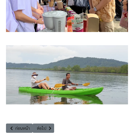
เนื้อหาก่อนหน้า: จากกระบี่ Go Green สู่ท่องเที่ยวแบบ Zero คาร์บอน
เนื้อหาถัดไป: การบริหารจัดการมลพิษ ที่แหล่งกำเนิดให้มีประ
ก่อนหน้า
ต่อไป