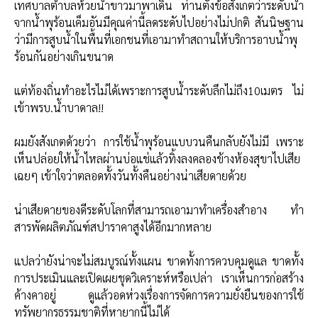
เทศบาลตำบลห้วยน้ำขาวมาพาเดิน ท่านตั้งข้อสังเกตว่าระดับน้ำ
จากน้ำพุร้อนเค็มอันมีคุณค่านี้ลดระดับไปอย่างไม่ปกติ สันนิษฐาน
ว่ามีการสูบน้ำในพื้นที่เอกชนที่เอามาทำสถานให้บริการอาบน้ำพุ
ร้อนกันอย่างเกินขนาด
แต่ท้องถิ่นทำอะไรไม่ได้เพราะการสูบน้ำระดับลึกไม่ถึง10เมตร ไม่
เข้าพรบ.น้ำบาดาล!!
ผมยังสังเกตด้วยว่า การใช้น้ำพุร้อนแบบวนคืนกลับยังไม่มี เพราะ
เห็นปล่อยให้น้ำไหลผ่านบ่อแช่แล้วทิ้งลงคลองข้างห้องสุขาไปเสีย
เฉยๆ เข้าใจว่าตลอดทั้งวันทั้งคืนอย่างน่าเสียดายด้วย
น่าเสียดายของดีระดับโลกที่สามารถเอามาทำเครื่องสำอาง ทำ
สารพัดผลิตภัณฑ์สปาราคาสูงได้อีกมากหลาย
แปลว่ายังน่าจะไม่สมบูรณ์ทั้งแผน ขาดทั้งการควบคุมดูแล ขาดทั้ง
การประเมินและเปิดเผยชุดวิเคราะห์หรือเปล่า เราเห็นการก่อสร้าง
ค้างคาอยู่ ดูแล้วอดห่วงเรื่องการจัดการความยั่งยืนของการใช้
ทรัพยากรธรรมชาติที่หายากนี้ไม่ได้