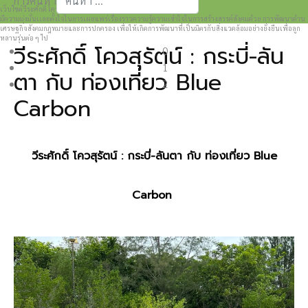
การค้นหา
เว็บไซต์วีระศักดิ์ โควสุรัตน์ www.weerasak.org
Type 2 or more characters for results.
มีความมุ่งมั่นเเละตั้งใจในการเผยแพร่เรื่องราวความรู้ความเข้าใจในการสร้างสรรค์สังคมด้วย การพัฒนาด้าน
เศรษฐกิจสังคมกฎหมายและการปกครอง เพื่อให้เกิดการพัฒนาที่เป็นมิตรกับสิ่งแวดล้อมอย่างยั่งยืนเพื่อลูก
หลานรุ่นต่อ ๆ ไป
วีระศักดิ์ โควสุรัตน์ : กระบี่-ลัน
0
1
ตา กับ ท่องเที่ยว Blue
2
Carbon
วีระศักดิ์ โควสุรัตน์ : กระบี่-ลันตา กับ ท่องเที่ยว Blue
Carbon