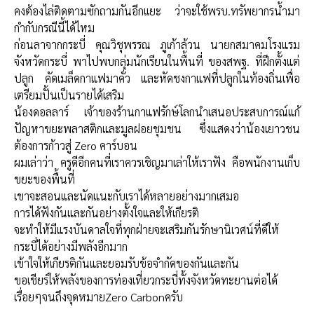
คงต้องไล่ติดตามซักถามกันอีกเเยะ ว่าจะใช้พรบ.ทรัพยากรน้ำมา
กำกับกรณีนี้ได้ไหม
ก่อนลาจากกระบี่ คุณวิชุพรรณ ภูเก้าล้วน นายกสมาคมโรงแรม
จังหวัดกระบี่ พาไปพบกลุ่มนักเรียนในพื้นที่ ของสพฐ. ที่ฝึกตั้งแต่
ปลูก คัดเมล็ดกาแฟมาคั่ว และหัดชงกาแฟที่ปลูกในท้องถิ่นเพื่อ
เตรียมปั้นเป็นรายได้เสริม
น้องดอลลาร์ เจ้าของร้านกาแฟรักษ์โลกนำเสนอประสบการณ์แก้
ปัญหาขยะพลาสติกและมูลฝอยชุมชน ซึ่งแสดงว่าน้องเยาวชน
ต้องการก้าวสู่ Zero คาร์บอน
ผมเล่าว่า ครูดีอีกคนที่เราควรเชิญมาเล่าให้เราฟัง คือพนักงานเก็บ
ขยะของพื้นที่
เขาจะสอนและนัดแนะกับเราได้หลายอย่างมากเสมอ
การได้ฟังกันและกันอย่างตั้งใจและให้เกียรติ
จะทำให้มีแรงบันดาลใจที่ทุกฝ่ายจะเสริมกันรักษานิเวศน์ที่ดีให้
กระบี่ได้อย่างมีพลังอีกมาก
เข้าใจให้เกียรติกันและยอมรับข้อจำกัดของกันและกัน
ขอเชียร์ให้พลังของการท่องเที่ยวกระบี่ทั้งจังหวัดทะยานต่อได้
เรื่อยๆจนถึงจุดหมายZero Carbonครับ