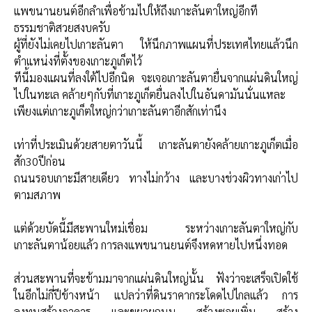
แพขนานยนต์อีกลำเพื่อข้ามไปให้ถึงเกาะลันตาใหญ่อีกที
ธรรมชาติสวยสงบครับ
ผู้ที่ยังไม่เคยไปเกาะลันตา ให้นึกภาพแผนที่ประเทศไทยแล้วนึก
ตำแหน่งที่ตั้งของเกาะภูเก็ตไว้
ทีนี้มองแผนที่ลงใต้ไปอีกนิด จะเจอเกาะลันตายื่นจากแผ่นดินใหญ่
ไปในทะเล คล้ายๆกับที่เกาะภูเก็ตยื่นลงไปในอันดามันนั่นแหละ
เพียงแต่เกาะภูเก็ตใหญ่กว่าเกาะลันตาอีกสักเท่านึง
เท่าที่ประเมินด้วยสายตาวันนี้ เกาะลันตายังคล้ายเกาะภูเก็ตเมื่อ
สัก30ปีก่อน
ถนนรอบเกาะมีสายเดียว ทางไม่กว้าง และบางช่วงผิวทางเก่าไป
ตามสภาพ
แต่ด้วยบัดนี้มีสะพานใหม่เชื่อม ระหว่างเกาะลันตาใหญ่กับ
เกาะลันตาน้อยแล้ว การลงแพขนานยนต์จึงหดหายไปหนึ่งทอด
ส่วนสะพานที่จะข้ามมาจากแผ่นดินใหญ่นั้น ฟังว่าจะเสร็จเปิดใช้
ในอีกไม่กี่ปีข้างหน้า แปลว่าที่ดินราคากระโดดไปไกลแล้ว การ
ลงทุนสร้างอาคาร และขยายถนน สร้างซอยเพิ่ม สร้าง