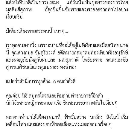
แล้วบังที่ปกติเป็นชาวประมง แต่วันนี้มาในชุดยาวของชาวไทย
มุสลิมสีสุภาพ ก็ลุกยืนขึ้นจับพายแจวพาออกจากท่าไปอย่าง
เงียบกริบ
มีเพียงเสียงพายกระทบน้ำเบาๆ…
เราทุกคนสงบนิ่ง เพราะนานทีจะได้อยู่ในที่เงียบและมืดสนิทขนาด
นี้ คุณดวงกมล จันสุริยวงศ์ อดีตนายกสมาคมท่องเที่ยวเชิงอนุรักษ์
และผจญภัยนั่งคู่กับผมและ ผศ.สุภาวดี โพธิยะราช รศ.ดร.ธงชัย
สุวรรณสิชนณ์และคุณนราธร หงษ์ทอง
แปลว่าลำนึงบรรทุกสัก4 -6 คนกำลังดี
คุณจ้อบ นิธิ สมุทรโคจรและทีมถ่ายทำรายการก็อีกลำ
นักวิจัยชายหญิงกระจายลงเรือ ชื่นชมบรรยากาศกันไปเงียบๆ
ออกจากท่ามาได้เพียง15นาที ฟ้าเริ่มสว่าง นกร้อง ลิงในป่าเริ่ม
เคลื่อนไหว และแสงขอบฟ้าละเลียดแทงเมฆออกมาเรื่อยๆ