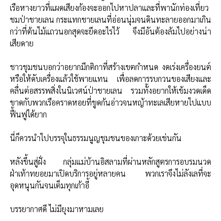
เรือหางยาวที่แผดเสียงก้องจะออกไปหาปลาและที่พานักท่องเที่ยว
ชมป่าชายเลน กระแทกชายเลนที่อ่อนนุ่มจนดินทะลายออกมาเกิน
กว่าที่ต้นไม้แถวนอกสุดจะยึดอะไรไว้ จึงมีอันต้องล้มไปอย่างน่า
เสียดาย
ชาวชุมชนบอกว่าอยากมีกติกาที่สร้างเขตกำหนด งดเร่งเครื่องยนต์
หรือให้ดับเครื่องแล้วใช้พายแทน เพื่อลดการรบกวนของเสียงและ
คลื่นต่อสรรพสิ่งในนิเวศน์ป่าชายเลน รวมทั้งอยากให้เข้มงวดเด็ด
ขาดกับพวกเรือคราดหอยที่ขูดก้นอ่าวจนหญ้าทะเลเสียหายไปแบบ
ฟื้นฟูได้ยาก
นี่ก็ควรนำไปบรรจุในธรรมนูญชุมชนของเกาะด้วยเช่นกัน
หลังขึ้นสู่ฝั่ง กลุ่มแม่บ้านอิสลามที่ผ่านหลักสูตรการอบรมนวด
ฝ่าเท้าทยอยมาเปิดบริการอยู่หลายคน พวกเราจึงไม่ลังเลที่จะ
อุดหนุนกันจนเต็มทุกเก้าอี้
บรรยากาศดี ไม่มียุงมาหามเลย