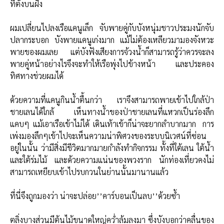
ที่ตั้งบนฝั่ง
ผมเปลี่ยนไปลงเรือแคนูเล็ก จับพายคู่กับบังหนุ่มชาวประมงนักจับ
ปลากระบอก บังพายแคนูเก่งมาก แม้ไม่ต้องเหลียวมามองจังหวะ
พายของผมเลย แต่บังฟังเสียงการจ้วงน้ำก็สามารถรู้ว่าควรจะลง
พายคู่หน้าอย่างไรจึงจะทำให้เรือพุ่งไปข้างหน้า และประคอง
ทิศทางช่วยผมได้
ด้วยความที่แคนูกินน้ำตื้นกว่า เราจึงสามารถพายเข้าไปใกล้ป่า
ชายเลนได้ใกล้ เห็นทางน้ำของป่าชายเลนที่แหวกเป็นร่องลึก
แคบๆ แม้เอาเรือเข้าไม่ได้ เดินเท้าเข้าก็น่าจะยากลำบากมาก การ
เพ่งมองลึกๆเข้าไปจะเห็นความน่าพิศวงของระบบนิเวศน์ที่ซ่อน
อยู่ในนั้น ว่ามีสิ่งมีชีวิตมากมายกำลังทำกิจกรรม ทั้งที่ใต้เลน ใต้น้ำ
และใต้ร่มไม้ และด้วยความแน่นของพวงราก นักท่องเที่ยวคงไม่
สามารถเหยียบเข้าไปรบกวนในย่านนั้นมานานแล้ว
ที่นี่จึงถูกมองว่า น่าจะปล่อย’’คาร์บอนเป็นลบ’’ด้วยซ้ำ
ตลิ่งบางส่วนมีต้นไม้ขนาดใหญ่คว่ำล้มลงมา ซึ่งบังบอกว่าคลื่นของ