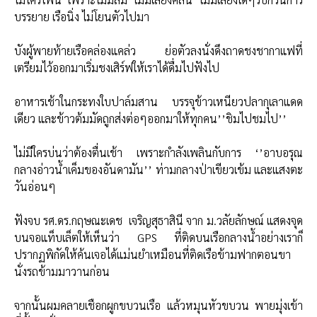
บรรยาย เรือนิ่ง ไม่โยนตัวไปมา
บังผู้พายท้ายเรือคล่องแคล่ว ย่อตัวลงนั่งดึงถาดชงชากาแฟที่
เตรียมไว้ออกมาเริ่มชงเสิร์ฟให้เราได้ดื่มไปฟังไป
อาหารเช้าในกระทงใบปาล์มสาน บรรจุข้าวเหนียวปลากุเลาแดด
เดียว และข้าวต้มมัดถูกส่งต่อๆออกมาให้ทุกคน’’ชิมไปชมไป’’
ไม่มีใครบ่นว่าต้องตื่นเช้า เพราะกำลังเพลินกับการ ‘’อาบอรุณ
กลางอ่าวน้ำเค็มของอันดามัน’’ ท่ามกลางป่าเขียวเข้ม และแสงตะ
วันอ่อนๆ
ฟังจบ รศ.ดร.กฤษณะเดช เจริญสุธาสินี จาก ม.วลัยลักษณ์ แสดงจุด
บนจอแท็บเล็ตให้เห็นว่า GPS ที่ติดบนเรือกลางน้ำอย่างเราก็
ปรากฏพิกัดให้ค้นเจอได้แม่นยำเหมือนที่ติดเรือข้ามฟากตอนขา
นั่งรถข้ามมาวานก่อน
จากนั้นผมคลายเชือกผูกขบวนเรือ แล้วหมุนหัวขบวน พายมุ่งเข้า