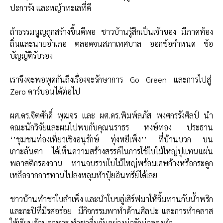
ปะการัง และหญ้าทะเลที่ดี
ถ้าธรรมนูญถูกสร้างขึ้นดีพอ ชาวบ้านรู้สึกเป็นเจ้าของ มีภาคท้อง
ถิ่นและนายอำเภอ ตลอดจนสภาเทศบาล ออกข้อกำหนด ข้อ
บัญญัติรับรอง
เราจึงจะพอพูดกันถึงเรื่องจะรักษาการ Go Green และการไปสู่
Zero คาร์บอนได้ต่อไป
ผศ.ดร.จิตศักดิ์ พุฒจร และ ผศ.ดร.พิมพ์ลภัส พงศกรรังศิลป์ นำ
คณะนักวิจัยและผมไปพบกับคุณนราธร หงษ์ทอง ประธาน
‘’ชุมชนท่องเที่ยวเชิงอนุรักษ์ ทุ่งหยีเพ็ง’’ ที่บ้านบวก บน
เกาะลันตา ได้เห็นความสร้างสรรค์ในการใช้ใบไม้ใหญ่ปูแทนแผ่น
พลาสติกรองจาน ทานจบรวบใบไม้ใหญ่พร้อมเศษก้างหรือกระดูก
เหลือจากการทานไปลงหลุมทำปุ๋ยอินทรีย์ได้เลย
ชาวบ้านทำชาใบลำเพ็ง และนำใบขลู่เสิร์ฟมาให้จิ้มทานกับน้ำพริก
และกะปิที่มีรสอร่อย มีกิจกรรมพาทำด้านศิลปะ และการทำคลาส
ให้เรียนด้านอาหาร ทำชาดื่มกันอย่างน่ารักน่าลองทำ