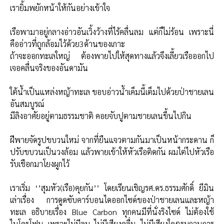
เรายิ้มพยักหน้าให้กันอย่างเข้าใจ
เรือพามาอยู่กลางอ่าวอันเวิ้งว้างที่ไร้คลื่นลม แต่ก็ไม่ร้อน เพราะนี่
คืออ่าวที่ถูกล้อมไว้ด้วย3ด้านของเกาะ
ถ้าจะออกทะเลใหญ่ ต้องพายไปให้สุดทางแล้วจึงเลี้ยวเรือออกไป
เจอคลื่นจริงของอันดามัน
ใต้น้ำเป็นแหล่งหญ้าทะเล ขอบอ่าวน้ำเค็มนี้เต็มไปด้วยป่าชายเลน
อันสมบูรณ์
มีลิงอาศัยอยู่ตามธรรมชาติ คอยจับปูตามชายเลนขึ้นไปกิน
ฝีพายจัดรูปขบวนใหม่ จากที่ยืนแจวตามกันมาเป็นหน้ากระดาน ก็
ปรับขบวนเป็นวงล้อม แล้วพายเข้าให้หัวเรือติดกัน ผมไต่ไปหัวเรือ
รับเชือกมาโยงผูกไว้
เราเริ่ม ‘’สุมหัว(เรือ)คุยกัน’’ โดยเรียนเชิญรศ.ดร.ธรรมศักดิ์ ยีมิน
เล่าเรื่อง การดูดซับคาร์บอนไดออกไซด์ของป่าชายเลนและหญ้า
ทะเล อธิบายเรื่อง Blue Carbon ทุกคนมีที่นั่งริงไซด์ ไม่ต้องใช้
ไมโครโฟน เพราะไม่มีลม ไม่มีเสียงคลื่น ไม่มีเสียงใดๆรบกวนการ