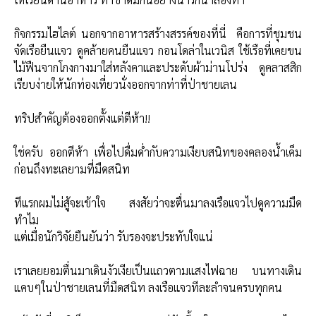
กิจกรรมไฮไลต์ นอกจากอาหารสร้างสรรค์ของที่นี่ คือการที่ชุมชน
จัดเรือยืนแจว ดูคล้ายคนยืนแจว กอนโดล่าในเวนิส ใช้เรือที่เคยขน
ไม้ฟืนจากโกงกางมาใส่หลังคาและประดับผ้าม่านโปร่ง ดูคลาสสิก
เรียบง่ายให้นักท่องเที่ยวนั่งออกจากท่าที่ป่าชายเลน
ทริปสำคัญต้องออกตั้งแต่ตีห้า!!
ใช่ครับ ออกตีห้า เพื่อไปดื่มด่ำกับความเงียบสนิทของคลองน้ำเค็ม
ก่อนถึงทะเลยามที่มืดสนิท
ทีแรกผมไม่สู้จะเข้าใจ สงสัยว่าจะตื่นมาลงเรือเเจวไปดูความมืด
ทำไม
แต่เมื่อนักวิจัยยืนยันว่า รับรองจะประทับใจแน่
เราเลยยอมตื่นมาเดินงัวเงียเป็นแถวตามแสงไฟฉาย บนทางเดิน
แคบๆในป่าชายเลนที่มืดสนิท ลงเรือแจวทีละลำจนครบทุกคน