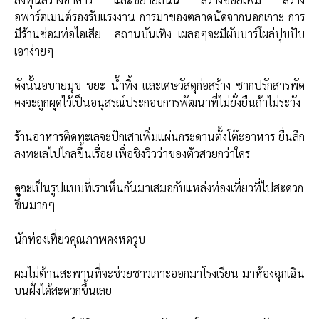
อพาร์ตเมนต์รองรับแรงงาน การมาของตลาดนัดจากนอกเกาะ การ
มีร้านซ่อมท่อไอเสีย สถานบันเทิง เผลอๆจะมีผับบาร์โผล่ปุบปับ
เอาง่ายๆ
ดังนั้นอบายมุข ขยะ น้ำทิ้ง และเศษวัสดุก่อสร้าง ซากปรักสารพัด
คงจะถูกผุดไว้เป็นอนุสรณ์ประกอบการพัฒนาที่ไม่ยั่งยืนถ้าไม่ระวัง
ร้านอาหารติดทะเลจะปักเสาเพิ่มแผ่นกระดานตั้งโต๊ะอาหาร ยื่นลึก
ลงทะเลไปไกลขึ้นเรื่อย เพื่อชิงวิวว่าของตัวสวยกว่าใคร
ดูจะเป็นรูปแบบที่เราเห็นกันมาเสมอกับแหล่งท่องเที่ยวที่ไปสะดวก
ขึ้นมากๆ
นักท่องเที่ยวคุณภาพคงหดวูบ
ผมไม่ต้านสะพานที่จะช่วยชาวเกาะออกมาโรงเรียน มาห้องฉุกเฉิน
บนฝั่งได้สะดวกขึ้นเลย