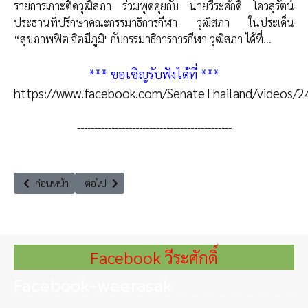
รายการ
เกาะติดวุฒิสภา ร่วมพูดคุยกับ นายวีระศักดิ์ โควสุรัตน์
ประธานที่ปรึกษาคณะกรรมาธิการกีฬา วุฒิสภา ในประเด็น
“สุขภาพฟิต จิตมีภูมิ" กับกรรมาธิการการกีฬา วุฒิสภา ได้ที่…
*** ขอเชิญรับฟังได้ที่ ***
https://www.facebook.com/SenateThailand/videos/
---------------------------------------------
เนื้อหาก่อนหน้า: Virtual Forum ในประเด็น ‘’ภูเก็ตแซนด์บ๊อกซ์.. ท่ามกลางม
เนื้อหาถัดไป: รายการสถานีนิติบัญญัติ ในประเด็น "บทบา
ก่อนหน้า
ต่อไป
Facebook วีระศักดิ์
Facebook-weerasak