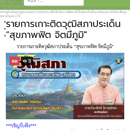
การค้นหา
เว็บไซต์วีระศักดิ์ โควสุรัตน์ www.weerasak.org
Type 2 or more characters for results.
มีความมุ่งมั่นเเละตั้งใจในการเผยแพร่เรื่องราวความรู้ความเข้าใจในการสร้างสรรค์สังคมด้วย การพัฒนาด้าน
เศรษฐกิจสังคมกฎหมายและการปกครอง เพื่อให้เกิดการพัฒนาที่เป็นมิตรกับสิ่งแวดล้อมอย่างยั่งยืนเพื่อลูก
หลานรุ่นต่อ ๆ ไป
รายการเกาะติดวุฒิสภาประเด็น
0
1
“สุขภาพฟิต จิตมีภูมิ"
2
รายการเกาะติดวุฒิสภาประเด็น “สุขภาพฟิต จิตมีภูมิ"
***เชิญรับฟัง***