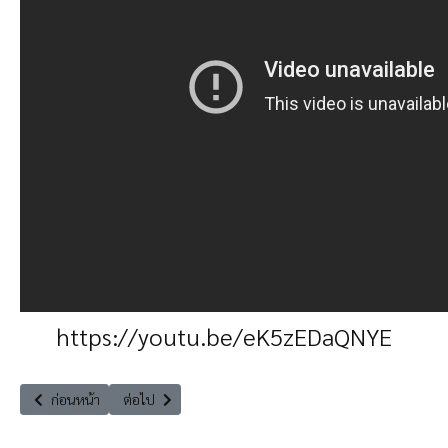
https://youtu.be/eK5zEDaQNYE
เนื้อหาก่อนหน้า: The Leader Insight ‘’กฏหมายเปิดเผยข้อมูลสารมลพิษ (P
เนื้อหาถัดไป: The Leader Insight "Climate Change กับควา
ก่อนหน้า
ต่อไป