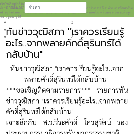
เว็บไซต์วีระศักดิ์ โควสุรัตน์ www.weerasak.org
การค้นหา
มีความมุ่งมั่นเเละตั้งใจในการเผยแพร่เรื่องราวความรู้ความเข้าใจในการสร้างสรรค์สังคมด้วย การพัฒนาด้าน
เศรษฐกิจสังคมกฎหมายและการปกครอง เพื่อให้เกิดการพัฒนาที่เป็นมิตรกับสิ่งแวดล้อมอย่างยั่งยืนเพื่อลูก
Type 2 or more characters for results.
หลานรุ่นต่อ ๆ ไป
0
ทันข่าววุฒิสภา "เราควรเรียนรู้
1
2
อะไร..จากพลายศักดิ์สุรินทร์ได้
กลับบ้าน"
ทันข่าววุฒิสภา "เราควรเรียนรู้อะไร..จาก
พลายศักดิ์สุรินทร์ได้กลับบ้าน"
***ขอเชิญติดตามรายการ*** รายการทัน
ข่าววุฒิสภา "เราควรเรียนรู้อะไร..จากพลาย
ศักดิ์สุรินทร์ได้กลับบ้าน"
เจาะลึกกับ ส.ว.วีระศักดิ์ โควสุรัตน์ รอง
ประธานกรรมาธิการทรัพยากรธรรมชาติ