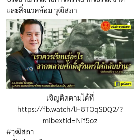
และสิ่งแวดล้อม วุฒิสภา
เชิญติดตามได้ที่
https://fb.watch/lH8TOqSDQ2/?
mibextid=Nif5oz
#วุฒิสภา