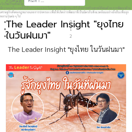
การค้นหา
เว็บไซต์วีระศักดิ์ โควสุรัตน์ www.weerasak.org
Type 2 or more characters for results.
มีความมุ่งมั่นเเละตั้งใจในการเผยแพร่เรื่องราวความรู้ความเข้าใจในการสร้างสรรค์สังคมด้วย การพัฒนาด้าน
เศรษฐกิจสังคมกฎหมายและการปกครอง เพื่อให้เกิดการพัฒนาที่เป็นมิตรกับสิ่งแวดล้อมอย่างยั่งยืนเพื่อลูก
หลานรุ่นต่อ ๆ ไป
The Leader Insight "ยุงไทย
0
1
ในวันฝนมา"
2
The Leader Insight
"ยุงไทย ในวันฝนมา"