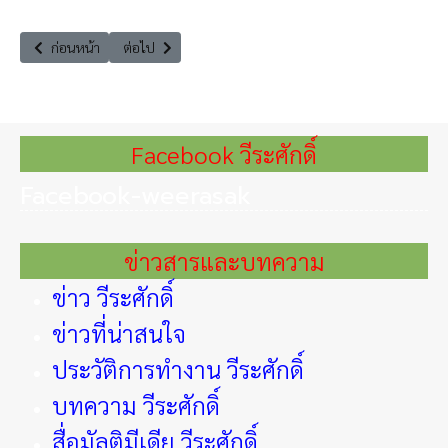
เนื้อหาก่อนหน้า: รายการทันข่าววุฒิสภา 8 มิถุนายน วันมหาสมุทรโลก : โลกยิ่งร
เนื้อหาถัดไป: The Leader Insight ‘’กฏหมายเปิดเผยข้อมู
ก่อนหน้า
ต่อไป
Facebook วีระศักดิ์
Facebook-weerasak
ข่าวสารและบทความ
ข่าว วีระศักดิ์
ข่าวที่น่าสนใจ
ประวัติการทำงาน วีระศักดิ์
บทความ วีระศักดิ์
สื่อมัลติมีเดีย วีระศักดิ์