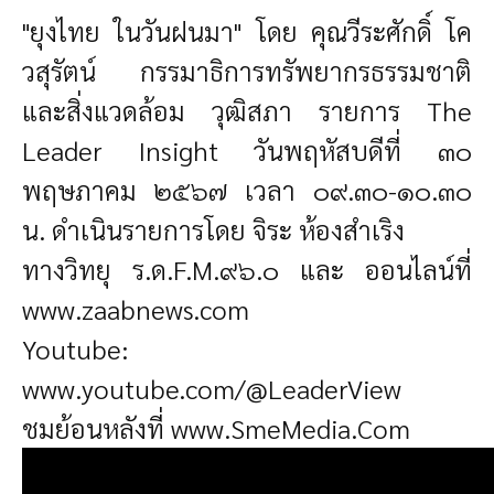
"ยุงไทย ในวันฝนมา"
โดย คุณวีระศักดิ์ โค
วสุรัตน์ กรรมาธิการทรัพยากรธรรมชาติ
และสิ่งแวดล้อม วุฒิสภา
รายการ The
Leader Insight
วันพฤหัสบดีที่ ๓๐
พฤษภาคม ๒๕๖๗ เวลา ๐๙.๓๐-๑๐.๓๐
น.
ดำเนินรายการโดย จิระ ห้องสำเริง
ทางวิทยุ ร.ด.F.M.๙๖.๐ และ ออนไลน์ที่
www.zaabnews.com
Youtube:
www.youtube.com/@LeaderView
ชมย้อนหลังที่
www.SmeMedia.Com