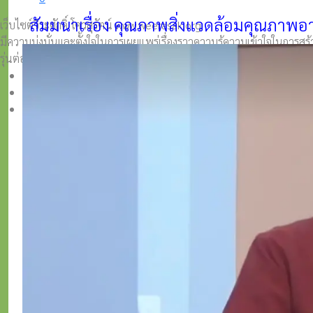
สัมมนาเรื่อง คุณภาพสิ่งแวดล้อมคุณภาพอา
เว็บไซต์วีระศักดิ์ โควสุรัตน์ www.weerasak.org
มีความมุ่งมั่นเเละตั้งใจในการเผยแพร่เรื่องราวความรู้ความเข้าใจในการ
รุ่นต่อ ๆ ไป