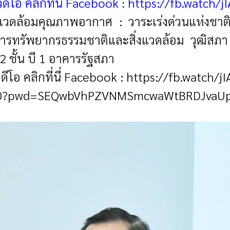
ีโอ คลิกที่นี่ Facebook : https://fb.watch/j
วดล้อมคุณภาพอากาศ : วาระเร่งด่วนแห่งชาติใน
ทรัพยากรธรรมชาติและสิ่งแวดล้อม วุฒิสภา 
2 ชั้น บี 1 อาคารรัฐสภา
ีโอ คลิกที่นี่ Facebook :
https://fb.watch/jI
560?pwd=SEQwbVhPZVNMSmcwaWtBRDJvaU