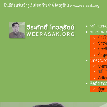
ยินดีต้อนรับเข้าสู่เว็บไซต์ วีระศักดิ์ โควสุรัตน์ www.weerasak.org
หน้าแรก
H
ข่าวสาร
NE
ข่าววีร
ข่าวท
ประวั
ข้อมู
บทความ
C
บทความ
วิดีโอว
Galler
ติดต่อเรา
C
ผู้ดู