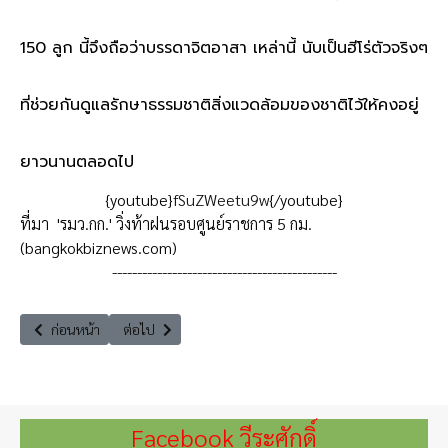
150 ลูก นี้จึงถือว่าบรรดาจิตอาสา เหล่านี้ นับเป็นฮีโร่ตัวจริงๆ
ที่ช่วยกันดูแลรักษาธรรมชาติสิ่งแวดล้อมของชาติไว้ให้คงอยู่
ยาวนานตลอดไป
{youtube}
fSuZWeetu9w
{/youtube}
ที่มา
'รมว.กก.' วิ่งท้าฝนรอบศูนย์ราชการ 5 กม.
(bangkokbiznews.com)
---------------------------------------------
เนื้อหาก่อนหน้า: cave "สารคดีถ้ำหลวง" ตอนหา
เนื้อหาถัดไป: ตรวจราชการและพบปะประชาชนจังหวัดสมุทร
ก่อนหน้า
ต่อไป
Facebook วีระศักดิ์