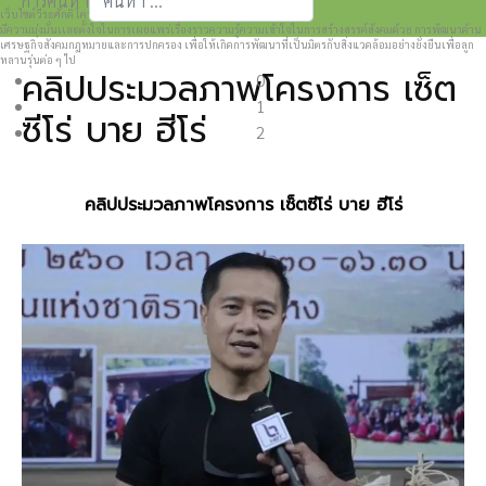
การค้นหา
เว็บไซต์วีระศักดิ์ โควสุรัตน์ www.weerasak.org
Type 2 or more characters for results.
มีความมุ่งมั่นเเละตั้งใจในการเผยแพร่เรื่องราวความรู้ความเข้าใจในการสร้างสรรค์สังคมด้วย การพัฒนาด้าน
เศรษฐกิจสังคมกฎหมายและการปกครอง เพื่อให้เกิดการพัฒนาที่เป็นมิตรกับสิ่งแวดล้อมอย่างยั่งยืนเพื่อลูก
หลานรุ่นต่อ ๆ ไป
คลิปประมวลภาพโครงการ เซ็ต
0
1
ซีโร่ บาย ฮีโร่
2
คลิปประมวลภาพโครงการ เซ็ตซีโร่ บาย ฮีโร่