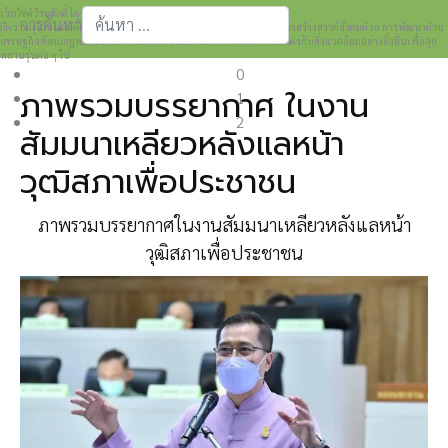
เว็บไซต์วีระศักดิ์ โควสุรัตน์ www.weerasak.org
การค้นหา
มีความมุ่งมั่นเเละตั้งใจในการเผยแพร่เรื่องราวความรู้ความเข้าใจในการสร้างสรรค์สังคมด้วย การพัฒนาด้าน
เศรษฐกิจสังคมกฎหมายและการปกครอง เพื่อให้เกิดการพัฒนาที่เป็นมิตรกับสิ่งแวดล้อมอย่างยั่งยืนเพื่อลูก
Type 2 or more characters for results.
หลานรุ่นต่อ ๆ ไป
0
ภาพรวมบรรยากาศ ในงาน
1
2
สัมมนาเหลียวหลังแลหน้า
วุฒิสภาเพื่อประชาชน
ภาพรวมบรรยากาศในงานสัมมนาเหลียวหลังแลหน้า
วุฒิสภาเพื่อประชาชน