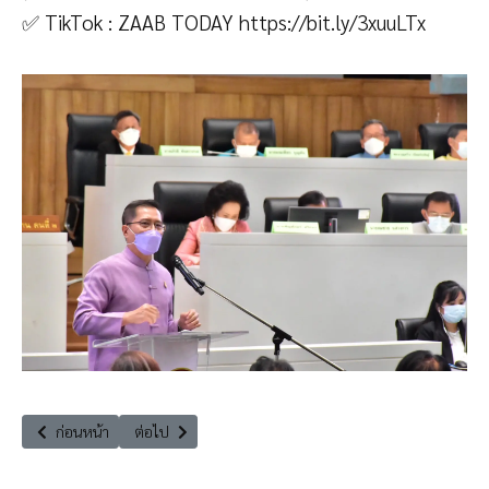
✅ TikTok : ZAAB TODAY
https://bit.ly/3xuuLTx
เนื้อหาก่อนหน้า: รายการเป็นกันเองยกระดับคุณภาพชีวิตของคนและสิ่งแวดล
เนื้อหาถัดไป: ลูกค้ากลับมาแต่ลูกน้องยังไม่มา กระทบท่องเที
ก่อนหน้า
ต่อไป