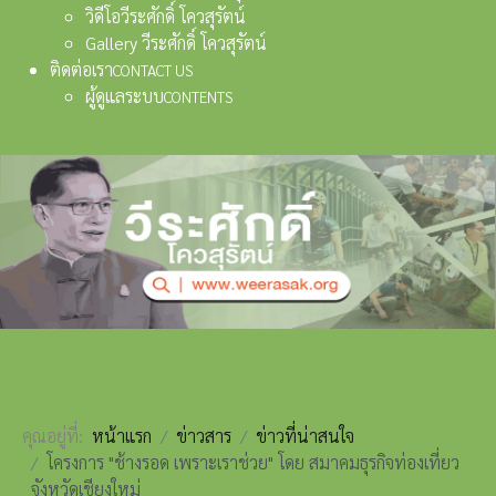
วิดีโอวีระศักดิ์ โควสุรัตน์
Gallery วีระศักดิ์ โควสุรัตน์
ติดต่อเรา
CONTACT US
ผู้ดูแลระบบ
CONTENTS
คุณอยู่ที่:
หน้าแรก
ข่าวสาร
ข่าวที่น่าสนใจ
โครงการ "ช้างรอด เพราะ​เรา​ช่วย" โดย สมาคม​ธุรกิจ​ท่องเที่ยว​
จังหวัด​เชียงใหม่​