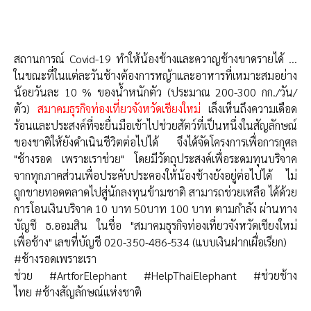
สถานการณ์​ Covid-19​ ทำให้น้องช้างและควาญช้างขาดรายได้ ...
ในขณะที่​ในแต่ละวันช้างต้องการหญ้าและอาหารที่เหมาะสม​อย่าง
น้อยวันละ 10 % ของน้ำหนักตัว (ประมาณ​ 200-300 กก./วัน/
ตัว)
สมาคม​ธุรกิจ​ท่องเที่ยว​จังหวัด​เชียงใหม่​
เล็งเห็น​ถึงความเดือด
ร้อน​และประสงค์​ที่จะยื่นมือเข้าไปช่วยสัตว์​ที่เป็​นหนึ่งในสัญลักษณ์​
ของชาติให้ยังดำเนินชีวิต​ต่อไปได้ จึงได้จัดโครงการ​เพื่อการกุศล​
"ช้างรอด เพราะ​เรา​ช่วย" โดยมีวัตถุประสงค์​เพื่อระดม​ทุนบริจาค
จากทุกภาคส่วนเพื่อประคับประคอง​ให้น้องช้างยังอยู่​ต่อไปได้ ไม่
ถูกขายทอดตลาด​ไปสู่นักลงทุนข้ามชาติ สามารถช่วยเหลือ ได้ด้วย
การโอนเงินบริจาค 10 บาท 50บาท 100 บาท ตามกำลัง ผ่านทาง
บัญชี ธ.ออมสิน ในชื่อ "สมาคมธุรกิจท่องเที่ยวจังหวัดเชียงใหม่
เพื่อช้าง" เลขที่บัญชี 020-350-486-534 (แบบเงินฝากเผื่อเรียก)
#ช้างรอดเพราะ
​เรา
ช่วย
#ArtforElephant
#HelpThaiElephant
#ช่วยช้าง
ไทย
#ช้างสัญลักษณ์
​แห่ง​ชาติ