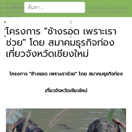
เว็บไซต์วีระศักดิ์ โควสุรัตน์ www.weerasak.org
การค้นหา
มีความมุ่งมั่นเเละตั้งใจในการเผยแพร่เรื่องราวความรู้ความเข้าใจในการสร้างสรรค์สังคมด้วย การพัฒนาด้าน
เศรษฐกิจสังคมกฎหมายและการปกครอง เพื่อให้เกิดการพัฒนาที่เป็นมิตรกับสิ่งแวดล้อมอย่างยั่งยืนเพื่อลูก
Type 2 or more characters for results.
หลานรุ่นต่อ ๆ ไป
0
โครงการ "ช้างรอด เพราะ​เรา​
1
2
ช่วย" โดย สมาคม​ธุรกิจ​ท่อง
เที่ยว​จังหวัด​เชียงใหม่​
โครงการ "ช้างรอด เพราะ​เรา​ช่วย" โดย สมาคม​ธุรกิจ​ท่อง
เที่ยว​จังหวัด​เชียงใหม่​