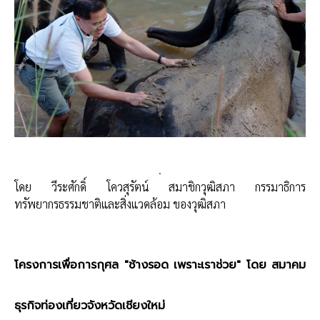
.
โดย วีระศักดิ์ โควสุรัตน์ สมาชิกวุฒิสภา กรรมาธิการ
ทรัพยากรธรรมชาติและสิ่งแวดล้อม ของวุฒิสภา
โครงการ​เพื่อการกุศล​ "ช้างรอด เพราะ​เรา​ช่วย" โดย สมาคม​
ธุรกิจ​ท่องเที่ยว​จังหวัด​เชียงใหม่​