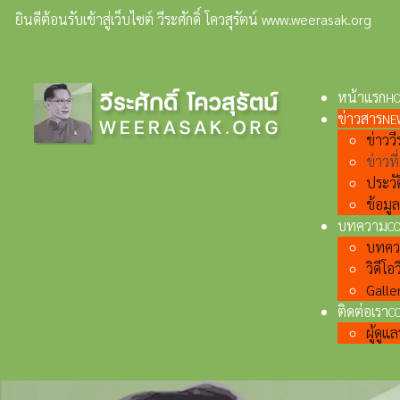
ยินดีต้อนรับเข้าสู่เว็บไซต์ วีระศักดิ์ โควสุรัตน์ www.weerasak.org
หน้าแรก
H
ข่าวสาร
NE
ข่าววีร
ข่าวท
ประวั
ข้อมู
บทความ
C
บทความ
วิดีโอว
Galler
ติดต่อเรา
C
ผู้ดู