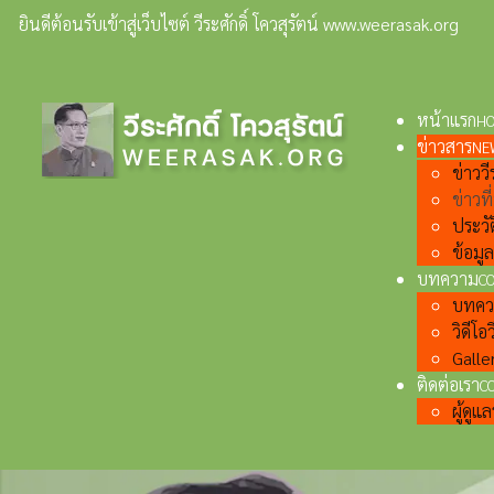
ยินดีต้อนรับเข้าสู่เว็บไซต์ วีระศักดิ์ โควสุรัตน์ www.weerasak.org
หน้าแรก
H
ข่าวสาร
NE
ข่าววีร
ข่าวท
ประวั
ข้อมู
บทความ
C
บทความ
วิดีโอว
Galler
ติดต่อเรา
C
ผู้ดู