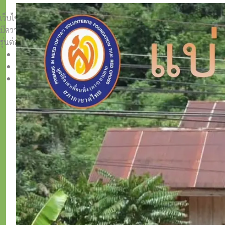
เว็บไซต์วีระศักดิ์ โควสุรัตน์ www.weerasak.org
มีความมุ่งมั่นเเละตั้งใจในการเผยแพร่เรื่องราวความรู้ความเข้าใจในการ
รุ่นต่อ ๆ ไป