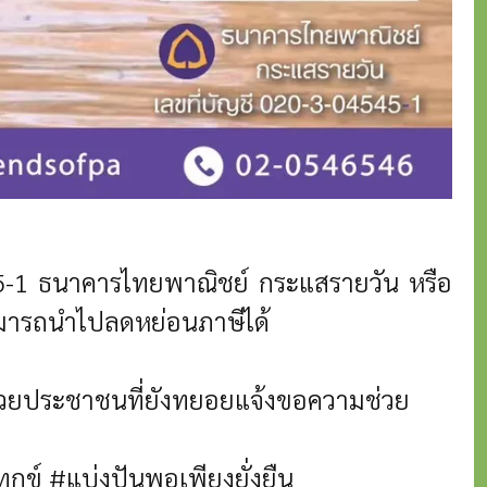
45-1 ธนาคารไทยพาณิชย์ กระแสรายวัน
หรือ
มารถนำไปลดหย่อนภาษีได้
ณช่วยประชาชนที่ยังทยอยแจ้งขอความช่วย
กข์ #แบ่งปันพอเพียงยั่งยืน