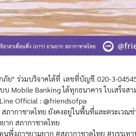
ทกภัย"
ร่วมบริจาคได้ที่
เลขที่บัญชี 020-3-045
บบ Mobile Banking ได้ทุกธนาคาร
ใบเสร็จสา
Line Official : @friendsofpa
ยาก สภากาชาดไทย ยังคงอยู่ในพื้นที่และตระเว
 ยามยาก สภากาชาดไทย
พื่อนพึ่งภาฯยามยาก #สภากาชาดไทย
#บรรเทาทุ