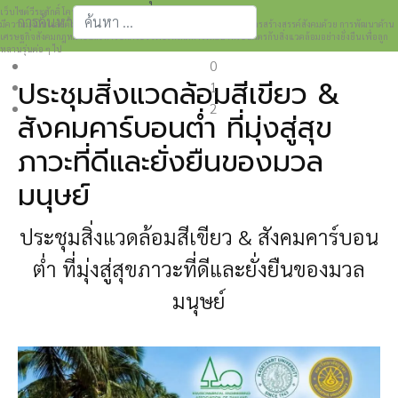
เว็บไซต์วีระศักดิ์ โควสุรัตน์ www.weerasak.org
การค้นหา
มีความมุ่งมั่นเเละตั้งใจในการเผยแพร่เรื่องราวความรู้ความเข้าใจในการสร้างสรรค์สังคมด้วย การพัฒนาด้าน
เศรษฐกิจสังคมกฎหมายและการปกครอง เพื่อให้เกิดการพัฒนาที่เป็นมิตรกับสิ่งแวดล้อมอย่างยั่งยืนเพื่อลูก
Type 2 or more characters for results.
หลานรุ่นต่อ ๆ ไป
0
ประชุมสิ่งแวดล้อมสีเขียว &
1
2
สังคมคาร์บอนต่ำ ที่มุ่งสู่สุข
ภาวะที่ดีและยั่งยืนของมวล
มนุษย์
ประชุมสิ่งแวดล้อมสีเขียว & สังคมคาร์บอน
ต่ำ ที่มุ่งสู่สุขภาวะที่ดีและยั่งยืนของมวล
มนุษย์