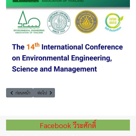
เนื้อหาก่อนหน้า: อัพเดทข่าว : หนังเรื่องโกงซ่อนเกม (มวยไทยสายรุ้ง)
เนื้อหาถัดไป: ชวนฟังเสวนา “ข้อคิดเห็นต่อการแก้ไขปัญห
ก่อนหน้า
ต่อไป
Facebook วีระศักดิ์