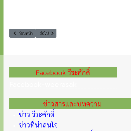
เนื้อหาก่อนหน้า: มอบหญ้าอาหารสัตว์พระราชทานบรรเทาความเดือดร้อนของ
เนื้อหาถัดไป: ร่วมมอบของขวัญในเทศกาลแห่งความสุข ให้ ผ
ก่อนหน้า
ต่อไป
Facebook วีระศักดิ์
Facebook-weerasak
ข่าวสารและบทความ
ข่าว วีระศักดิ์
ข่าวที่น่าสนใจ