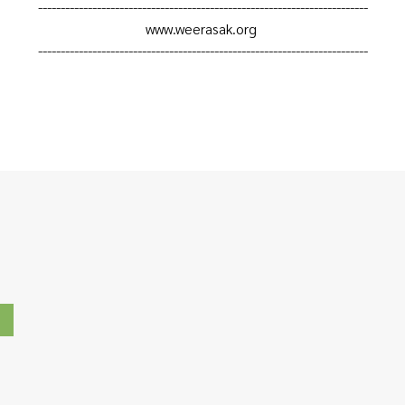
-------------------------------------------------------------------------
www.weerasak.org
-------------------------------------------------------------------------
ชาวช้างสุรินทร์
ู้ป่วยเด็กในห้อง ICU กับโครงการ givetochild