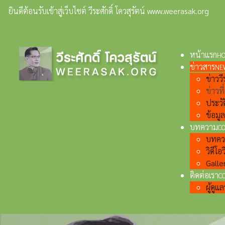
ยินดีต้อนรับเข้าสู่เว็บไซต์ วีระศักดิ์ โควสุรัตน์ www.weerasak.org
หน้าแรก
H
ข่าวสาร
NE
ข่าววีร
ข่าวท
ประวั
ข้อมู
บทความ
C
บทความ
วิดีโอว
Galler
ติดต่อเรา
C
ผู้ดู