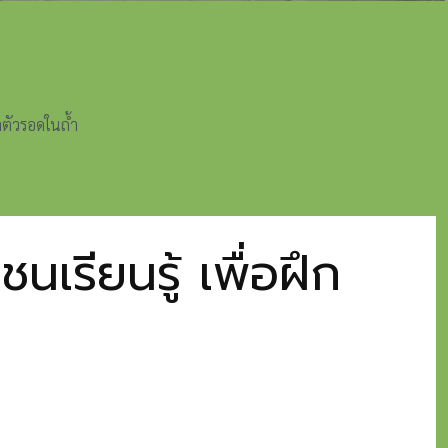
าตัวรอดในถ้ำ
รียนรู้ เพื่อฝึก