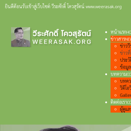
ยินดีต้อนรับเข้าสู่เว็บไซต์ วีระศักดิ์ โควสุรัตน์ www.weerasak.org
หน้าแรก
H
ข่าวสาร
NE
ข่าววีร
ข่าวท
ประวั
ข้อมู
บทความ
C
บทความ
วิดีโอว
Galler
ติดต่อเรา
C
ผู้ดู