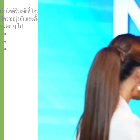
เว็บไซต์วีระศักดิ์ โควสุรัตน์ www.weerasak.org
มีความมุ่งมั่นเเละตั้งใจในการเผยแพร่เรื่องราวความรู้ความเข้าใจในการ
รุ่นต่อ ๆ ไป