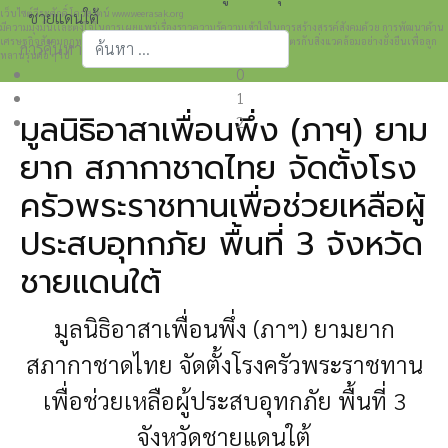
เว็บไซต์วีระศักดิ์ โควสุรัตน์ www.weerasak.org
ชายแดนใต้
มีความมุ่งมั่นเเละตั้งใจในการเผยแพร่เรื่องราวความรู้ความเข้าใจในการสร้างสรรค์สังคมด้วย การพัฒนาด้าน
เศรษฐกิจสังคมกฎหมายและการปกครอง เพื่อให้เกิดการพัฒนาที่เป็นมิตรกับสิ่งแวดล้อมอย่างยั่งยืนเพื่อลูก
การค้นหา
หลานรุ่นต่อ ๆ ไป
0
Type 2 or more characters for results.
1
มูลนิธิอาสาเพื่อนพึ่ง (ภาฯ) ยาม
2
ยาก สภากาชาดไทย จัดตั้งโรง
ครัวพระราชทานเพื่อช่วยเหลือผู้
ประสบอุทกภัย พื้นที่ 3 จังหวัด
ชายแดนใต้
มูลนิธิอาสาเพื่อนพึ่ง (ภาฯ) ยามยาก
สภากาชาดไทย จัดตั้งโรงครัวพระราชทาน
เพื่อช่วยเหลือผู้ประสบอุทกภัย พื้นที่ 3
จังหวัดชายแดนใต้