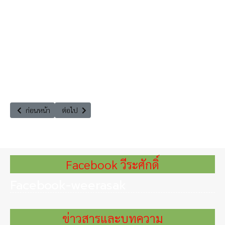
เนื้อหาก่อนหน้า: โครงการ "ฟื้นฟูชุมชน บรรเทาทุกข์ บำรุงสุขให้ยั่งยืน"
เนื้อหาถัดไป: บรรยายจัดเต็มเวทีนานาชาติ ประสานขับเคลื
ก่อนหน้า
ต่อไป
Facebook วีระศักดิ์
Facebook-weerasak
ข่าวสารและบทความ