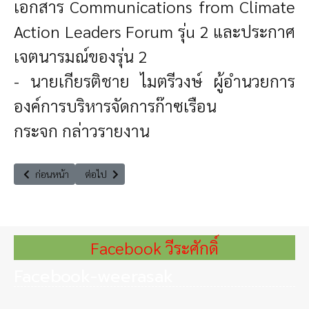
เอกสาร Communications from Climate
Action Leaders Forum รุ่u 2 และประกาศ
เจตนารมณ์ของรุ่น 2
- นายเกียรติชาย ไมตรีวงษ์ ผู้อำนวยการ
องค์การบริหารจัดการก๊าซเรือน
กระจก
กล่าวรายงาน
เนื้อหาก่อนหน้า: บรรยายพิเศษในพิธีปัจฉิมนิเทศ ของมหาวิทยาลัยนอรท์กรุง
เนื้อหาถัดไป: ประกาศ กกต. เรื่อง จำนวน ส.ส. แบบแบ่งเขตเลื
ก่อนหน้า
ต่อไป
Facebook วีระศักดิ์
Facebook-weerasak