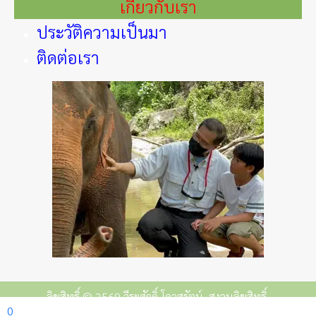
เกี่ยวกับเรา
ประวัติความเป็นมา
ติดต่อเรา
ลิขสิทธิ์ © 2569 วีระศักดิ์ โควสุรัตน์. สงวนลิขสิทธิ์.
0
Joomla!
เป็นซอฟต์แวร์เสรีที่เผยแพร่ภายใต้
GNU ใบอนุญาตสาธารณะทั่วไป