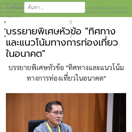
เว็บไซต์วีระศักดิ์ โควสุรัตน์ www.weerasak.org
การค้นหา
มีความมุ่งมั่นเเละตั้งใจในการเผยแพร่เรื่องราวความรู้ความเข้าใจในการสร้างสรรค์สังคมด้วย การพัฒนาด้าน
เศรษฐกิจสังคมกฎหมายและการปกครอง เพื่อให้เกิดการพัฒนาที่เป็นมิตรกับสิ่งแวดล้อมอย่างยั่งยืนเพื่อลูก
Type 2 or more characters for results.
หลานรุ่นต่อ ๆ ไป
0
บรรยายพิเศษหัวข้อ "ทิศทาง
1
2
และแนวโน้มทางการท่องเที่ยว
ในอนาคต"
บรรยายพิเศษหัวข้อ "ทิศทางและแนวโน้ม
ทางการท่องเที่ยวในอนาคต"