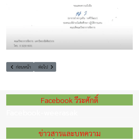
เนื้อหาก่อนหน้า: ประชุม "การท่องเที่ยวเพื่อคนทั้งมวลกับหมุดหมายของนัก
เนื้อหาถัดไป: งานสัมมนา เรื่อง “คุณภาพสิ่งแวดล้อม คุณภา
ก่อนหน้า
ต่อไป
Facebook วีระศักดิ์
Facebook-weerasak
ข่าวสารและบทความ