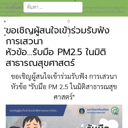
เว็บไซต์วีระศักดิ์ โควสุรัตน์ www.weerasak.org
การค้นหา
มีความมุ่งมั่นเเละตั้งใจในการเผยแพร่เรื่องราวความรู้ความเข้าใจในการสร้างสรรค์สังคมด้วย การพัฒนาด้าน
เศรษฐกิจสังคมกฎหมายและการปกครอง เพื่อให้เกิดการพัฒนาที่เป็นมิตรกับสิ่งแวดล้อมอย่างยั่งยืนเพื่อลูก
Type 2 or more characters for results.
หลานรุ่นต่อ ๆ ไป
0
ขอเชิญผู้สนใจเข้าร่วมรับฟัง
1
2
การเสวนา
หัวข้อ...รับมือ PM2.5 ในมิติ
สาธารณสุขศาสตร์
ขอเชิญผู้สนใจเข้าร่วมรับฟัง
การเสวนา
หัวข้อ "รับมือ PM 2.5 ในมิติสาธารณสุข
ศาสตร์"