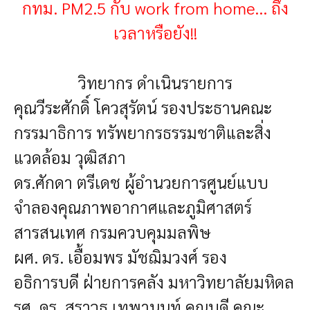
กทม. PM2.5 กับ work from home... ถึง
เวลาหรือยัง!!
วิทยากร ดำเนินรายการ
คุณวีระศักดิ์ โควสุรัตน์ รองประธานคณะ
กรรมาธิการ ทรัพยากรธรรมชาติและสิ่ง
แวดล้อม วุฒิสภา
ดร.ศักดา ตรีเดช ผู้อำนวยการศูนย์แบบ
จำลองคุณภาพอากาศและภูมิศาสตร์
สารสนเทศ กรมควบคุมมลพิษ
ผศ. ดร. เอื้อมพร มัชฌิมวงศ์ รอง
อธิการบดี ฝ่ายการคลัง มหาวิทยาลัยมหิดล
รศ. ดร. สราวุธ เทพานนท์ คณบดี คณะ