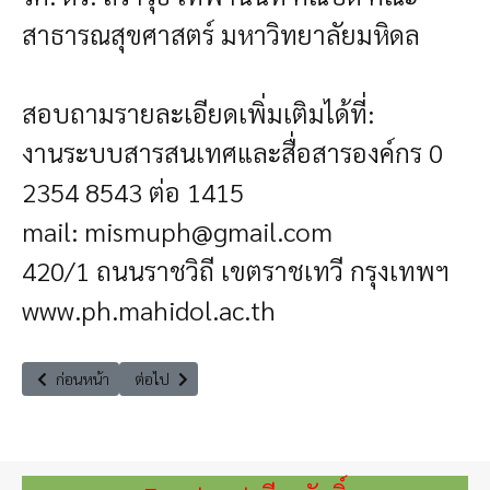
สาธารณสุขศาสตร์ มหาวิทยาลัยมหิดล
สอบถามรายละเอียดเพิ่มเติมได้ที่:
งานระบบสารสนเทศและสื่อสารองค์กร 0
2354 8543 ต่อ 1415
mail:
mismuph@gmail.com
420/1 ถนนราชวิถี เขตราชเทวี กรุงเทพฯ
www.ph.mahidol.ac.th
เนื้อหาก่อนหน้า: ประกาศ กกต. เรื่อง จำนวน ส.ส. แบบแบ่งเขตเลือกตั้ง ปี 25
เนื้อหาถัดไป: สัมมนาวิชาการ“SMART HUMAN ฝ่าวิกฤต พิชิต
ก่อนหน้า
ต่อไป