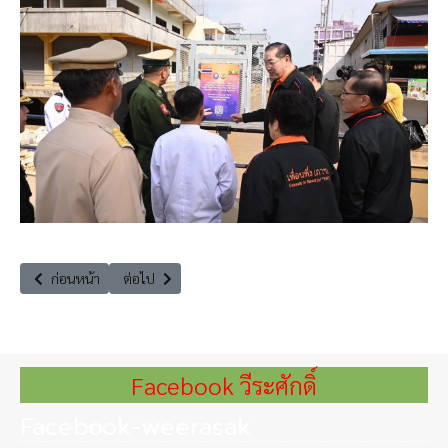
เนื้อหาก่อนหน้า: บรรยาย วัฒนธรรมการท่องเที่ยวและเศรษฐกิจไทย
เนื้อหาถัดไป: นักศึกษาอเมริกัน บินมาดูงาน มูลนิธิอารยสถาปั
ก่อนหน้า
ต่อไป
Facebook วีระศักดิ์
Facebook-weerasak