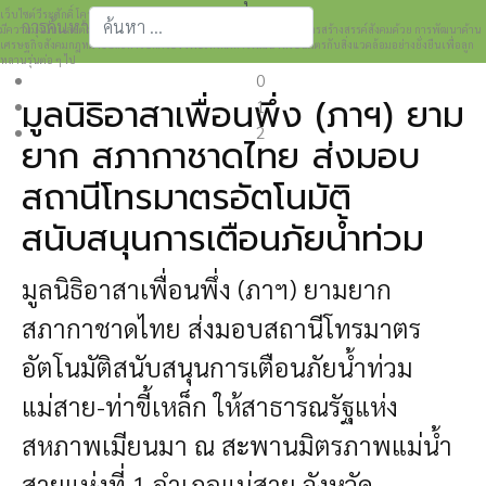
เว็บไซต์วีระศักดิ์ โควสุรัตน์ www.weerasak.org
การค้นหา
มีความมุ่งมั่นเเละตั้งใจในการเผยแพร่เรื่องราวความรู้ความเข้าใจในการสร้างสรรค์สังคมด้วย การพัฒนาด้าน
เศรษฐกิจสังคมกฎหมายและการปกครอง เพื่อให้เกิดการพัฒนาที่เป็นมิตรกับสิ่งแวดล้อมอย่างยั่งยืนเพื่อลูก
Type 2 or more characters for results.
หลานรุ่นต่อ ๆ ไป
0
มูลนิธิอาสาเพื่อนพึ่ง (ภาฯ) ยาม
1
2
ยาก สภากาชาดไทย ส่งมอบ
สถานีโทรมาตรอัตโนมัติ
สนับสนุนการเตือนภัยน้ำท่วม
มูลนิธิอาสาเพื่อนพึ่ง (ภาฯ) ยามยาก
สภากาชาดไทย ส่งมอบสถานีโทรมาตร
อัตโนมัติสนับสนุนการเตือนภัยน้ำท่วม
แม่สาย-ท่าขี้เหล็ก ให้สาธารณรัฐแห่ง
สหภาพเมียนมา ณ สะพานมิตรภาพแม่น้ำ
สายแห่งที่ 1 อำเภอแม่สาย จังหวัด