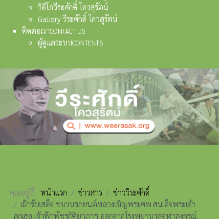
วิดีโอวีระศักดิ์ โควสุรัตน์
Gallery วีระศักดิ์ โควสุรัตน์
ติดต่อเรา
CONTACT US
ผู้ดูแลระบบ
CONTENTS
คุณอยู่ที่:
หน้าแรก
ข่าวสาร
ข่าววีระศักดิ์
เฝ้ารับเสด็จ ขบวนรถยนต์หลวงเชิญพระศพ สมเด็จพระเจ้า
ลูกเธอ เจ้าฟ้าพัชรกิติยาภาฯ ออกจากโรงพยาบาลจุฬาลงกรณ์