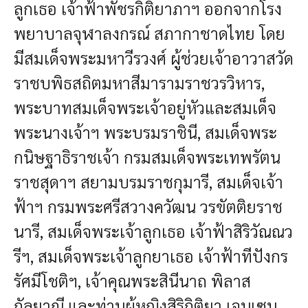
ลูกเธอ เจ้าฟ้าพัชรกิติยาภาฯ ออกจากโรง
พยาบาลจุฬาลงกรณ์ สภากาชาดไทย โดย
มีสมเด็จพระมหาวีรวงศ์ ผู้ช่วยเจ้าอาวาสวัด
ราชบพิธสถิตมหาสีมารามราชวรวิหาร,
พระบาทสมเด็จพระเจ้าอยู่หัวและสมเด็จ
พระนางเจ้าฯ พระบรมราชินี, สมเด็จพระ
กนิษฐาธิราชเจ้า กรมสมเด็จพระเทพรัตน
ราชสุดาฯ สยามบรมราชกุมารี, สมเด็จเจ้า
ฟ้าฯ กรมพระศรีสวางควัฒน วรขัตติยราช
นารี, สมเด็จพระเจ้าลูกเธอ เจ้าฟ้าสิริวัณณว
รีฯ, สมเด็จพระเจ้าลูกยาเธอ เจ้าฟ้าทีปังกร
รัศมีโชติฯ, เจ้าคุณพระสินีนาถ พิลาส
กัลยาณี และท่านผู้หญิงสิริกิติยา เจนเซน