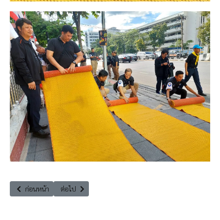
เนื้อหาก่อนหน้า: มูลนิธิอาสาเพื่อนพึ่ง (ภาฯ) ยามยาก ร่วมถวายความอาลัย เข
เนื้อหาถัดไป: ร่วม บรรยายพิเศษ เรื่อง "ประเทศไทย ยินดีต้อ
ก่อนหน้า
ต่อไป