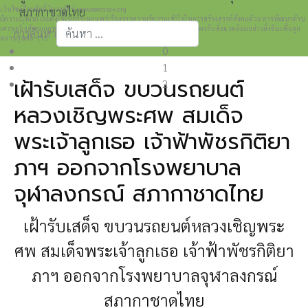
เว็บไซต์วีระศักดิ์ โควสุรัตน์ www.weerasak.org
สภากาชาดไทย
มีความมุ่งมั่นเเละตั้งใจในการเผยแพร่เรื่องราวความรู้ความเข้าใจในการสร้างสรรค์สังคมด้วย การพัฒนาด้าน
เศรษฐกิจสังคมกฎหมายและการปกครอง เพื่อให้เกิดการพัฒนาที่เป็นมิตรกับสิ่งแวดล้อมอย่างยั่งยืนเพื่อลูก
การค้นหา
หลานรุ่นต่อ ๆ ไป
0
Type 2 or more characters for results.
1
เฝ้ารับเสด็จ ขบวนรถยนต์
2
หลวงเชิญพระศพ สมเด็จ
พระเจ้าลูกเธอ เจ้าฟ้าพัชรกิติยา
ภาฯ ออกจากโรงพยาบาล
จุฬาลงกรณ์ สภากาชาดไทย
เฝ้ารับเสด็จ ขบวนรถยนต์หลวงเชิญพระ
ศพ สมเด็จพระเจ้าลูกเธอ เจ้าฟ้าพัชรกิติยา
ภาฯ ออกจากโรงพยาบาลจุฬาลงกรณ์
สภากาชาดไทย