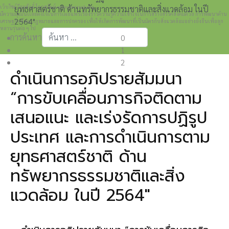
เว็บไซต์วีระศักดิ์ โควสุรัตน์ www.weerasak.org
ยุทธศาสตร์ชาติ ด้านทรัพยากรธรรมชาติและสิ่งแวดล้อม ในปี
มีความมุ่งมั่นเเละตั้งใจในการเผยแพร่เรื่องราวความรู้ความเข้าใจในการสร้างสรรค์สังคมด้วย การพัฒนาด้าน
2564"
เศรษฐกิจสังคมกฎหมายและการปกครอง เพื่อให้เกิดการพัฒนาที่เป็นมิตรกับสิ่งแวดล้อมอย่างยั่งยืนเพื่อลูก
หลานรุ่นต่อ ๆ ไป
การค้นหา
0
1
Type 2 or more characters for results.
2
ดำเนินการอภิปรายสัมมนา
“การขับเคลื่อนภารกิจติดตาม
เสนอแนะ และเร่งรัดการปฏิรูป
ประเทศ และการดำเนินการตาม
ยุทธศาสตร์ชาติ ด้าน
ทรัพยากรธรรมชาติและสิ่ง
แวดล้อม ในปี 2564"