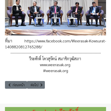
ที่มา
https://www.facebook.com/Weerasak-Kowsurat-
1408820812765288/
-------------------------------------------------------------------------
วีระศักดิ์ โควสุรัตน์ สมาชิกวุฒิสภา
www.weerasak.org
#weerasak.org
เนื้อหาก่อนหน้า: งานกรรมาธิการสิ่งแวดล้อมของวุฒิสภาในรอบปี 2563
เนื้อหาถัดไป: กมธ.กีฬา ส.ว. มอบอุปกรณ์ออกกำลังกาย ให้ชุ
ก่อนหน้า
ต่อไป