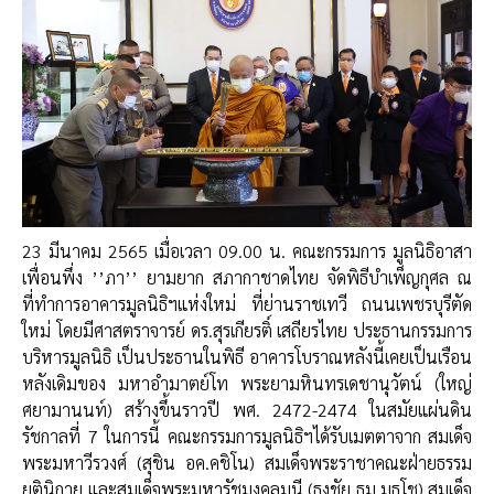
23 มีนาคม 2565 เมื่อเวลา 09.00 น. คณะกรรมการ มูลนิธิอาสา
เพื่อนพึ่ง ’’ภา’’ ยามยาก สภากาชาดไทย จัดพิธีบำเพ็ญกุศล ณ
ที่ทำการอาคารมูลนิธิฯแห่งใหม่ ที่ย่านราชเทวี ถนนเพชรบุรีตัด
ใหม่ โดยมีศาสตราจารย์ ดร.สุรเกียรติ์ เสถียรไทย ประธานกรรมการ
บริหารมูลนิธิ เป็นประธานในพิธี อาคารโบราณหลังนี้เคยเป็นเรือน
หลังเดิมของ มหาอำมาตย์โท พระยามหินทรเดชานุวัตน์ (ใหญ่
ศยามานนท์) สร้างขึ้นราวปี พศ. 2472-2474 ในสมัยแผ่นดิน
รัชกาลที่ 7 ในการนี้ คณะกรรมการมูลนิธิฯได้รับเมตตาจาก สมเด็จ
พระมหาวีรวงศ์ (สุชิน อค.คชิโน) สมเด็จพระราชาคณะฝ่ายธรรม
ยุตินิกาย และสมเด็จพระมหารัชมงคลมุนี (ธงชัย ธม.มธโช) สมเด็จ