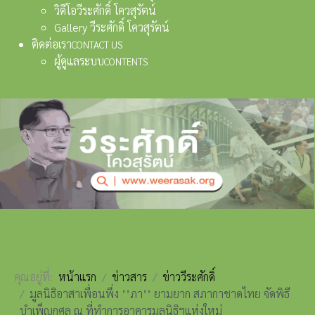
วิดีโอวีระศักดิ์ โควสุรัตน์
Gallery วีระศักดิ์ โควสุรัตน์
ติดต่อเรา
CONTACT US
ผู้ดูแลระบบ
CONTENTS
คุณอยู่ที่:
หน้าแรก
ข่าวสาร
ข่าววีระศักดิ์
มูลนิธิอาสาเพื่อนพึ่ง ’’ภา’’ ยามยาก สภากาชาดไทย จัดพิธี
บำเพ็ญกุศล ณ ที่ทำการอาคารมูลนิธิฯแห่งใหม่