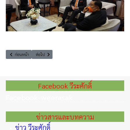
เนื้อหาก่อนหน้า: ขอขอบคุณ ท่านอดีตรองผู้ว่าราชการจังหวัดลำปางท่านส่งรู
เนื้อหาถัดไป: วันที่ 22 มีนาคม วันน้ำโลก (World Water day) 
ก่อนหน้า
ต่อไป
Facebook วีระศักดิ์
Facebook-weerasak
ข่าวสารและบทความ
ข่าว วีระศักดิ์