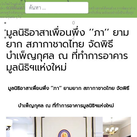
เว็บไซต์วีระศักดิ์ โควสุรัตน์ www.weerasak.org
การค้นหา
มีความมุ่งมั่นเเละตั้งใจในการเผยแพร่เรื่องราวความรู้ความเข้าใจในการสร้างสรรค์สังคมด้วย การพัฒนาด้าน
เศรษฐกิจสังคมกฎหมายและการปกครอง เพื่อให้เกิดการพัฒนาที่เป็นมิตรกับสิ่งแวดล้อมอย่างยั่งยืนเพื่อลูก
Type 2 or more characters for results.
หลานรุ่นต่อ ๆ ไป
0
มูลนิธิอาสาเพื่อนพึ่ง ’’ภา’’ ยาม
1
2
ยาก สภากาชาดไทย จัดพิธี
บำเพ็ญกุศล ณ ที่ทำการอาคาร
มูลนิธิฯแห่งใหม่
มูลนิธิอาสาเพื่อนพึ่ง ’’ภา’’ ยามยาก สภากาชาดไทย จัดพิธี
บำเพ็ญกุศล ณ ที่ทำการอาคารมูลนิธิฯแห่งใหม่