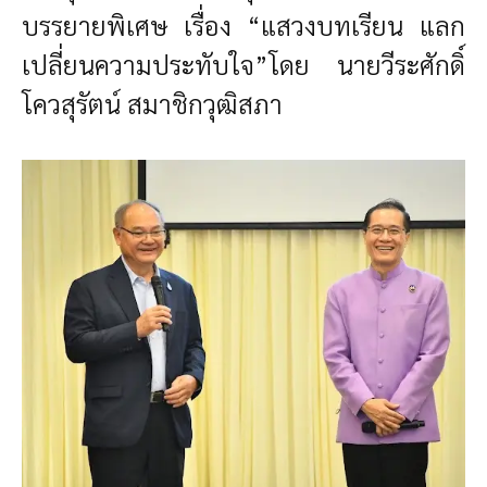
บรรยายพิเศษ เรื่อง “แสวงบทเรียน แลก
เปลี่ยนความประทับใจ”โดย นายวีระศักดิ์
โควสุรัตน์ สมาชิกวุฒิสภา