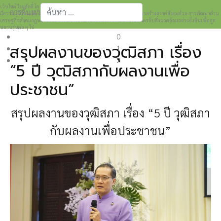
เว็บไซต์วีระศักดิ์ โควสุรัตน์ www.weerasak.org
การค้นหา
มีความมุ่งมั่นเเละตั้งใจในการเผยแพร่เรื่องราวความรู้ความเข้าใจในการสร้างสรรค์สังคมด้วย การพัฒนาด้าน
เศรษฐกิจสังคมกฎหมายและการปกครอง เพื่อให้เกิดการพัฒนาที่เป็นมิตรกับสิ่งแวดล้อมอย่างยั่งยืนเพื่อลูก
Type 2 or more characters for results.
หลานรุ่นต่อ ๆ ไป
0
สรุปผลงานของวุฒิสภา เรื่อง
1
2
“5 ปี วุฒิสภากับผลงานเพื่อ
ประชาชน”
สรุปผลงานของวุฒิสภา เรื่อง “5 ปี วุฒิสภา
กับผลงานเพื่อประชาชน”