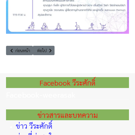
เนื้อหาก่อนหน้า: เป็นประธานการประชุมประชุมประจำปีรัฐสภาภาคพื้นเอเชียแปซ
เนื้อหาถัดไป: กิจกรรมมอบทุนการศึกษาแก่บุตรหลานข้าราชการ
ก่อนหน้า
ต่อไป
Facebook วีระศักดิ์
Facebook-weerasak
ข่าวสารและบทความ
ข่าว วีระศักดิ์