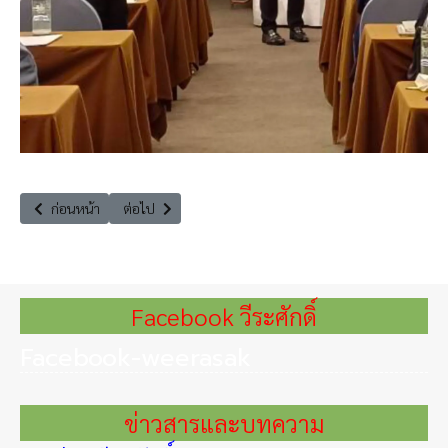
เนื้อหาก่อนหน้า: ร่วมงานพิธีเจริญพระพุทธมนต์ถวายเป็นพระกุศล
เนื้อหาถัดไป: ประชุมคณะอนุกรรมการด้านกฎหมาย ครั้งที่ 1
ก่อนหน้า
ต่อไป
Facebook วีระศักดิ์
Facebook-weerasak
ข่าวสารและบทความ