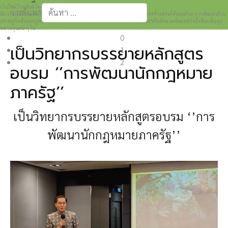
เว็บไซต์วีระศักดิ์ โควสุรัตน์ www.weerasak.org
การค้นหา
มีความมุ่งมั่นเเละตั้งใจในการเผยแพร่เรื่องราวความรู้ความเข้าใจในการสร้างสรรค์สังคมด้วย การพัฒนาด้าน
เศรษฐกิจสังคมกฎหมายและการปกครอง เพื่อให้เกิดการพัฒนาที่เป็นมิตรกับสิ่งแวดล้อมอย่างยั่งยืนเพื่อลูก
Type 2 or more characters for results.
หลานรุ่นต่อ ๆ ไป
0
เป็นวิทยากรบรรยายหลักสูตร
1
2
อบรม ‘’การพัฒนานักกฎหมาย
ภาครัฐ’’
เป็นวิทยากรบรรยายหลักสูตรอบรม ‘’การ
พัฒนานักกฎหมายภาครัฐ’’