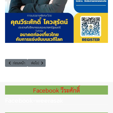
เนื้อหาก่อนหน้า: “ล่าม The Thai Interpreter” จากแรงบันดาลใจของชีวิตจร
เนื้อหาถัดไป: การปาฐกถาพิเศษ เรื่อง “หยุดฝุ่น: ประเทศไท
ก่อนหน้า
ต่อไป
Facebook วีระศักดิ์
Facebook-weerasak