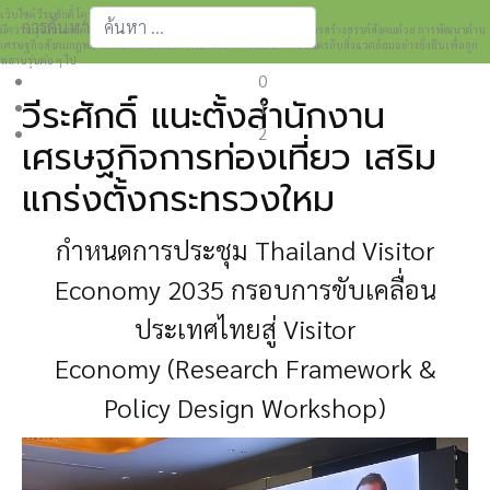
เว็บไซต์วีระศักดิ์ โควสุรัตน์ www.weerasak.org
การค้นหา
มีความมุ่งมั่นเเละตั้งใจในการเผยแพร่เรื่องราวความรู้ความเข้าใจในการสร้างสรรค์สังคมด้วย การพัฒนาด้าน
เศรษฐกิจสังคมกฎหมายและการปกครอง เพื่อให้เกิดการพัฒนาที่เป็นมิตรกับสิ่งแวดล้อมอย่างยั่งยืนเพื่อลูก
Type 2 or more characters for results.
หลานรุ่นต่อ ๆ ไป
0
วีระศักดิ์ แนะตั้งสำนักงาน
1
2
เศรษฐกิจการท่องเที่ยว เสริม
แกร่งตั้งกระทรวงใหม
กำหนดการประชุม
Thailand Visitor
Economy 2035
กรอบการขับเคลื่อน
ประเทศไทยสู่ Visitor
Economy
(Research Framework &
Policy Design Workshop)