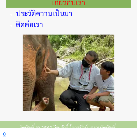
เกี่ยวกับเรา
ประวัติความเป็นมา
ติดต่อเรา
ลิขสิทธิ์ © 2569 วีระศักดิ์ โควสุรัตน์. สงวนลิขสิทธิ์.
0
Joomla!
เป็นซอฟต์แวร์เสรีที่เผยแพร่ภายใต้
GNU ใบอนุญาตสาธารณะทั่วไป