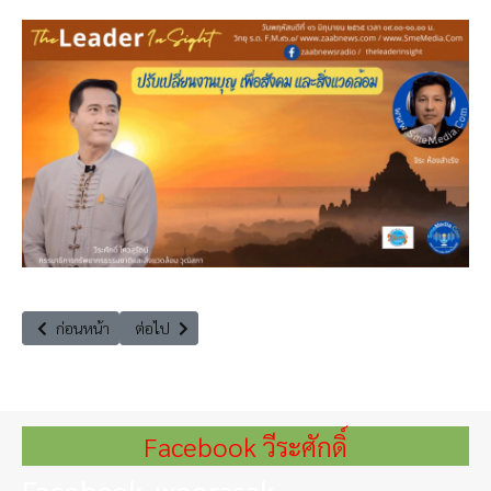
เนื้อหาก่อนหน้า: การเปลี่ยนแปลงสภาพภูมิอากาศ : ยุทธศาสตร์ของไทยแล
เนื้อหาถัดไป: วีระศักดิ์ โควสุรัตน์ : เศรษฐกิจสร้างสรรค์ในเมือ
ก่อนหน้า
ต่อไป
Facebook วีระศักดิ์