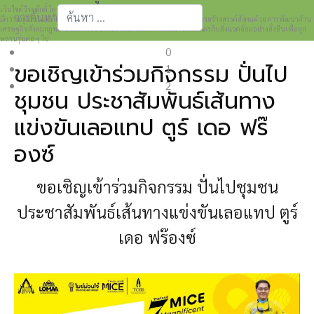
เว็บไซต์วีระศักดิ์ โควสุรัตน์ www.weerasak.org
การค้นหา
มีความมุ่งมั่นเเละตั้งใจในการเผยแพร่เรื่องราวความรู้ความเข้าใจในการสร้างสรรค์สังคมด้วย การพัฒนาด้าน
เศรษฐกิจสังคมกฎหมายและการปกครอง เพื่อให้เกิดการพัฒนาที่เป็นมิตรกับสิ่งแวดล้อมอย่างยั่งยืนเพื่อลูก
Type 2 or more characters for results.
หลานรุ่นต่อ ๆ ไป
0
ขอเชิญเข้าร่วมกิจกรรม ปั่นไป
1
2
ชุมชน ประชาสัมพันธ์เส้นทาง
แข่งขันเลอแทป ตูร์ เดอ ฟร๊
องซ์
ขอเชิญเข้าร่วมกิจกรรม ปั่นไปชุมชน
ประชาสัมพันธ์เส้นทางแข่งขันเลอแทป ตูร์
เดอ ฟร๊องซ์