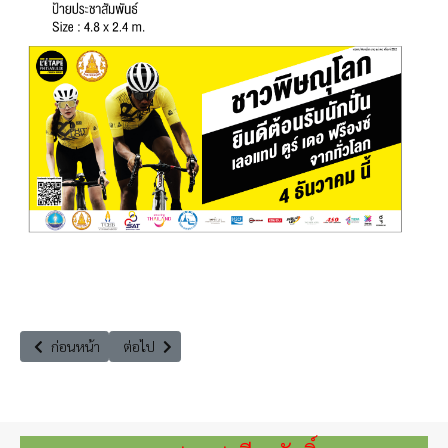
เนื้อหาก่อนหน้า: ร่วมกิจกรรมถวายสักการะ-ใส่บาตร น้อมรำลึกในหลวง ร. 9 กั
เนื้อหาถัดไป: แถลงข่าวความพร้อมในการจัดแข่งกีฬาจักรย
ก่อนหน้า
ต่อไป