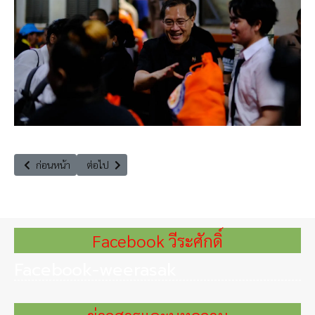
เนื้อหาก่อนหน้า: วาทะ 2568 “มนุษย์กับระบบนิเวศต่อรองกันไม่ได้”
เนื้อหาถัดไป: ปักหมุดแรก! สู่ Thailand PM2.5 Forum สรุ
ก่อนหน้า
ต่อไป
Facebook วีระศักดิ์
Facebook-weerasak