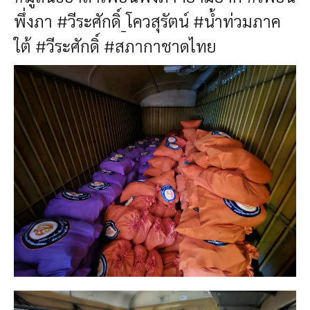
พึ่งภา
#วีระศักดิ์_โควสุรัตน์
#น้ำท่วมภาค
ใต้
#วีระศักดิ์
#สภากาชาดไทย