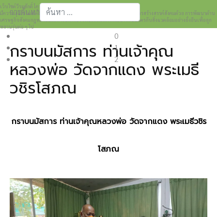
เว็บไซต์วีระศักดิ์ โควสุรัตน์ www.weerasak.org
การค้นหา
มีความมุ่งมั่นเเละตั้งใจในการเผยแพร่เรื่องราวความรู้ความเข้าใจในการสร้างสรรค์สังคมด้วย การพัฒนาด้าน
เศรษฐกิจสังคมกฎหมายและการปกครอง เพื่อให้เกิดการพัฒนาที่เป็นมิตรกับสิ่งแวดล้อมอย่างยั่งยืนเพื่อลูก
Type 2 or more characters for results.
หลานรุ่นต่อ ๆ ไป
0
กราบนมัสการ ท่านเจ้าคุณ
1
2
หลวงพ่อ วัดจากแดง พระเมธี
วชิรโสภณ
กราบนมัสการ ท่านเจ้าคุณหลวงพ่อ วัดจากแดง พระเมธีวชิร
โสภณ