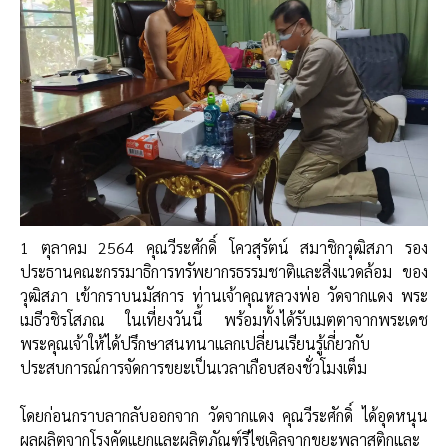
1 ตุลาคม 2564 คุณวีระศักดิ์ โควสุรัตน์ สมาชิกวุฒิสภา รอง
ประธานคณะกรรมาธิการทรัพยากรธรรมชาติและสิ่งแวดล้อม ของ
วุฒิสภา เข้ากราบนมัสการ ท่านเจ้าคุณหลวงพ่อ วัดจากแดง พระ
เมธีวชิรโสภณ ในเที่ยงวันนี้ พร้อมทั้งได้รับเมตตาจากพระเดช
พระคุณเจ้าให้ได้ปรึกษาสนทนาแลกเปลี่ยนเรียนรู้เกี่ยวกับ
ประสบการณ์การจัดการขยะเป็นเวลาเกือบสองชั่วโมงเต็ม
โดยก่อนกราบลากลับออกจาก วัดจากแดง คุณวีระศักดิ์ ได้อุดหนุน
ผลผลิตจากโรงคัดแยกและผลิตภัณฑ์รีไซเคิลจากขยะพลาสติกและ