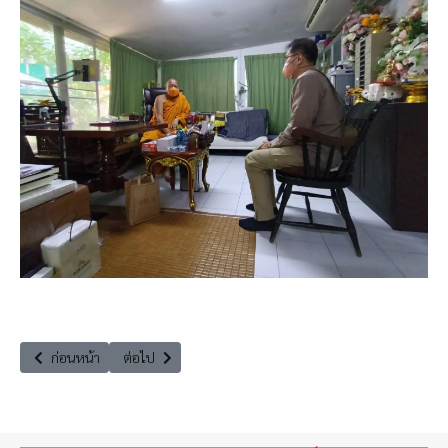
เนื้อหาก่อนหน้า: ผลิตภัณฑ์รีไซเคิลจากขยะพลาสติกและโฟม ด้วยเทคนิคง่า
เนื้อหาถัดไป: วีระศักดิ์ โควสุรัตน์ : ทางออกของภูเขาขยะ (
ก่อนหน้า
ต่อไป