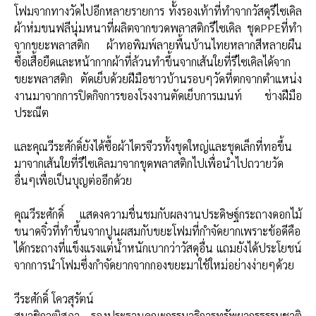
โฟมจากทางวัดไปอีกหลายรายการ ทั้งรองเท้าที่ทำจากวัสดุรีไซเคิล
ผ้าห่มขนฟลีนุ่มหนาที่ผลิตจากขวดพลาสติกรีไซเคิล ชุดPPEที่ทำ
จากขยะพลาสติก ผ้าทอพิมพ์ลายพื้นบ้านไทยหลากสีหลายผืน
ซื้อเสื้อยืดและหน้ากากผ้าที่ล้วนทำขึ้นจากเส้นใยที่รีไซเคิลได้จาก
ขยะพลาสติก ตัดเย็บด้วยฝีมือชาวบ้านรอบๆวัดที่ตกจากตำแหน่ง
งานมาจากการปิดกิจการของโรงงานตัดเย็บการเมนท์ ช่างฝีมือ
ประณีต
และคุณวีระศักดิ์ยังได้ซื้อผ้าไตรจีวรทั้งชุดใหญ่และชุดเล็กที่ทอขึ้น
มาจากเส้นใยที่รีไซเคิลมาจากขุดพลาสติกไปเพื่อนำไปถวายวัด
อื่นๆเพื่อเป็นบุญต่ออีกด้วย
คุณวีระศักดิ์ แสดงความชื่นชมกับผลงานประดิษฐ์กระถางดอกไม้
ขนาดจิ๋วที่ทำขึ้นจากปูนผสมกับขยะโฟมที่กำจัดยากเพราะข้อดีคือ
ได้กระถางที่แข็งแรงแต่น้ำหนักเบากว่าวัสดุอื่น แถมยังได้ประโยชน์
จากการนำโฟมซึ่งกำจัดยากจากกองขยะมาใช้ใหม่อย่างง่ายๆด้วย
วีระศักดิ์ โควสุรัตน์
สมาชิกวุฒิสภา
รองประธานคณะกรรมาธิการทรัพยากรธรรมชาติ