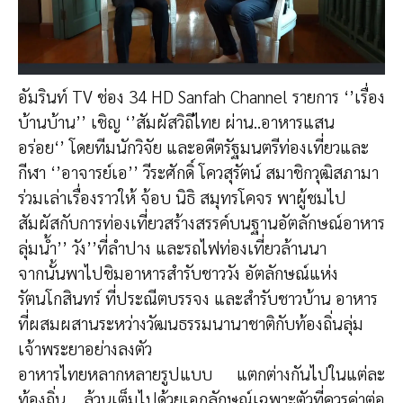
อัมรินท์ TV ช่อง 34 HD Sanfah Channel รายการ ‘’เรื่อง
บ้านบ้าน’’ เชิญ ‘’สัมผัสวิถีไทย ผ่าน..อาหารแสน
อร่อย‘’
โดยทีมนักวิจัย และอดีตรัฐมนตรีท่องเที่ยวและ
กีฬา ‘’อาจารย์เอ’’ วีระศักดิ์ โควสุรัตน์ สมาชิกวุฒิสภามา
ร่วมเล่าเรื่องราวให้ จ้อบ นิธิ สมุทรโคจร พาผู้ชมไป
สัมผัสกับการท่องเที่ยวสร้างสรรค์บนฐานอัตลักษณ์อาหาร
ลุ่มน้ำ’’ วัง’’ที่ลำปาง และรถไฟท่องเที่ยวล้านนา
จากนั้นพาไปชิมอาหารสำรับชาววัง อัตลักษณ์แห่ง
รัตนโกสินทร์ ที่ประณีตบรรจง และสำรับชาวบ้าน อาหาร
ที่ผสมผสานระหว่างวัฒนธรรมนานาชาติกับท้องถิ่นลุ่ม
เจ้าพระยาอย่างลงตัว
อาหารไทยหลากหลายรูปแบบ แตกต่างกันไปในแต่ละ
ท้องถิ่น ล้วนเต็มไปด้วยเอกลักษณ์เฉพาะตัวที่ควรค่าต่อ