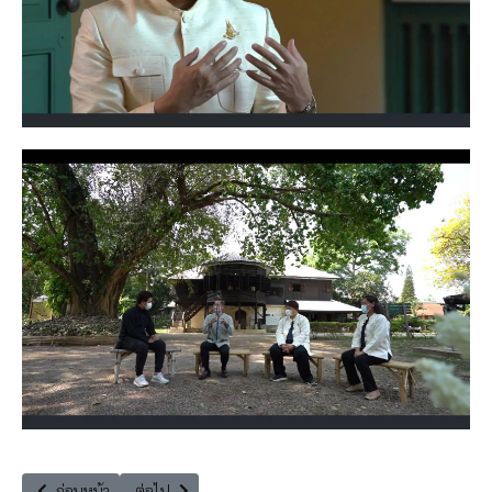
เนื้อหาก่อนหน้า: สว.วีระศักดิ์ โควสุรัตน์ อภิปรายร่างพระราชบัญญัติ (พ.ร.บ
เนื้อหาถัดไป: สมุดโคจร ย่านเมืองเก่าภูเก็ต … จะไม่เก่าเก็บอี
ก่อนหน้า
ต่อไป