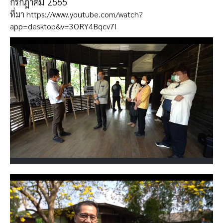
กรกฎาคม 2565
ที่มา
https://www.youtube.com/watch?
app=desktop&v=3ORY4Bqcv7I