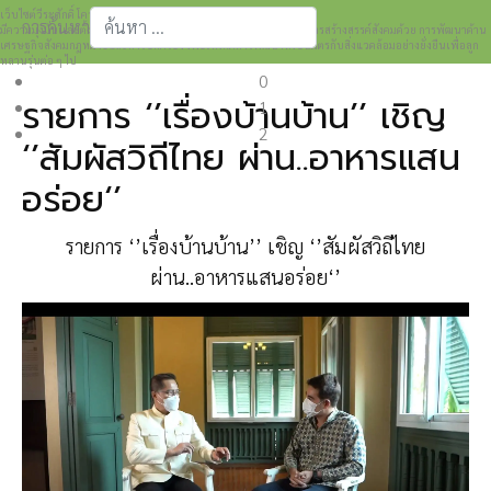
เว็บไซต์วีระศักดิ์ โควสุรัตน์ www.weerasak.org
การค้นหา
มีความมุ่งมั่นเเละตั้งใจในการเผยแพร่เรื่องราวความรู้ความเข้าใจในการสร้างสรรค์สังคมด้วย การพัฒนาด้าน
เศรษฐกิจสังคมกฎหมายและการปกครอง เพื่อให้เกิดการพัฒนาที่เป็นมิตรกับสิ่งแวดล้อมอย่างยั่งยืนเพื่อลูก
Type 2 or more characters for results.
หลานรุ่นต่อ ๆ ไป
0
รายการ ‘’เรื่องบ้านบ้าน’’ เชิญ
1
2
‘’สัมผัสวิถีไทย ผ่าน..อาหารแสน
อร่อย‘’
รายการ ‘’เรื่องบ้านบ้าน’’ เชิญ ‘’สัมผัสวิถีไทย
ผ่าน..อาหารแสนอร่อย‘’