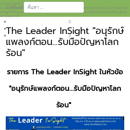
เว็บไซต์วีระศักดิ์ โควสุรัตน์ www.weerasak.org
การค้นหา
มีความมุ่งมั่นเเละตั้งใจในการเผยแพร่เรื่องราวความรู้ความเข้าใจในการสร้างสรรค์สังคมด้วย การพัฒนาด้าน
เศรษฐกิจสังคมกฎหมายและการปกครอง เพื่อให้เกิดการพัฒนาที่เป็นมิตรกับสิ่งแวดล้อมอย่างยั่งยืนเพื่อลูก
Type 2 or more characters for results.
หลานรุ่นต่อ ๆ ไป
0
The Leader InSight "อนุรักษ์
1
2
แพลงก์ตอน...รับมือปัญหาโลก
ร้อน"
รายการ The Leader InSight ในหัวข้อ
"อนุรักษ์แพลงก์ตอน...รับมือปัญหาโลก
ร้อน"