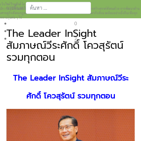
เว็บไซต์วีระศักดิ์ โควสุรัตน์ www.weerasak.org
การค้นหา
มีความมุ่งมั่นเเละตั้งใจในการเผยแพร่เรื่องราวความรู้ความเข้าใจในการสร้างสรรค์สังคมด้วย การพัฒนาด้าน
เศรษฐกิจสังคมกฎหมายและการปกครอง เพื่อให้เกิดการพัฒนาที่เป็นมิตรกับสิ่งแวดล้อมอย่างยั่งยืนเพื่อลูก
Type 2 or more characters for results.
หลานรุ่นต่อ ๆ ไป
0
The Leader InSight
1
2
สัมภาษณ์วีระศักดิ์ โควสุรัตน์
รวมทุกตอน
The Leader InSight สัมภาษณ์วีระ
ศักดิ์ โควสุรัตน์ รวมทุกตอน