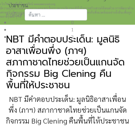
เว็บไซต์วีระศักดิ์ โควสุรัตน์ www.weerasak.org
ประชาชน
มีความมุ่งมั่นเเละตั้งใจในการเผยแพร่เรื่องราวความรู้ความเข้าใจในการสร้างสรรค์สังคมด้วย การพัฒนาด้าน
เศรษฐกิจสังคมกฎหมายและการปกครอง เพื่อให้เกิดการพัฒนาที่เป็นมิตรกับสิ่งแวดล้อมอย่างยั่งยืนเพื่อลูก
การค้นหา
หลานรุ่นต่อ ๆ ไป
0
Type 2 or more characters for results.
1
NBT มีคำตอบประเด็น: มูลนิธิ
2
อาสาเพื่อนพึ่ง (ภาฯ)
สภากาชาดไทยช่วยเป็นแกนจัด
กิจกรรม Big Clening คืน
พื้นที่ให้ประชาชน
NBT มีคำตอบ
ประเด็น: มูลนิธิอาสาเพื่อน
พึ่ง (ภาฯ) สภากาชาดไทยช่วยเป็นแกนจัด
กิจกรรม Big Clening คืนพื้นที่ให้ประชาชน