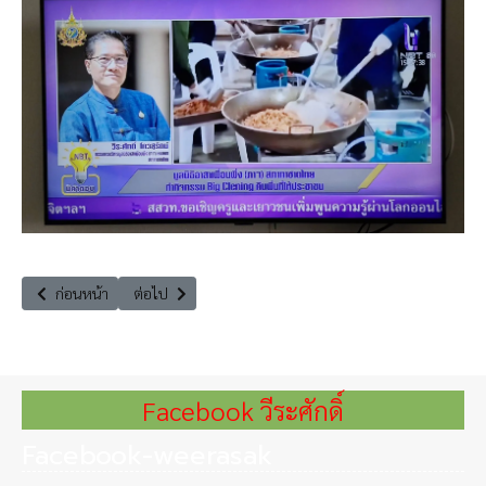
เนื้อหาก่อนหน้า: รายการกฤษณะทัวร์ยกล้อ ออกสำรวจอารยสถาปัตย์ที่มรดก
เนื้อหาถัดไป: The Leader Insight บทเรียนน้ำท่วมแม่สาย 
ก่อนหน้า
ต่อไป
Facebook วีระศักดิ์
Facebook-weerasak