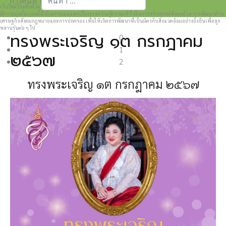
การค้นหา
เว็บไซต์วีระศักดิ์ โควสุรัตน์ www.weerasak.org
Type 2 or more characters for results.
มีความมุ่งมั่นเเละตั้งใจในการเผยแพร่เรื่องราวความรู้ความเข้าใจในการสร้างสรรค์สังคมด้วย การพัฒนาด้าน
เศรษฐกิจสังคมกฎหมายและการปกครอง เพื่อให้เกิดการพัฒนาที่เป็นมิตรกับสิ่งแวดล้อมอย่างยั่งยืนเพื่อลูก
หลานรุ่นต่อ ๆ ไป
ทรงพระเจริญ ๑ต กรกฎาคม
0
1
๒๕๖๗
2
ทรงพระเจริญ
๑ต กรกฎาคม ๒๕๖๗