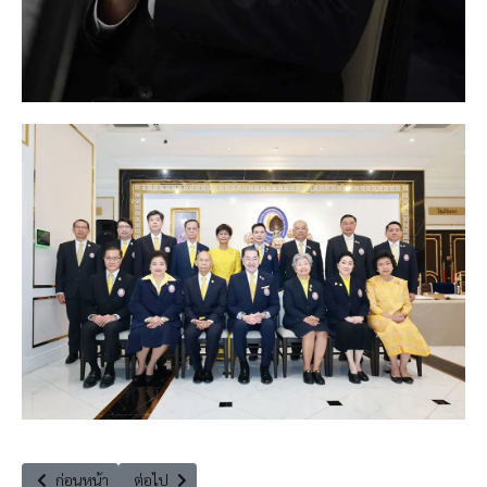
เนื้อหาก่อนหน้า: ประธานสภาลมหายใจกรุงเทพฯ ชี้สาเหตุและทางแก้ของฝุ่นคว
เนื้อหาถัดไป: ศาลฎีกาสั่งบริษัทผู้ก่อมลพิษ ชดใช้ชาวบ้านแม
ก่อนหน้า
ต่อไป