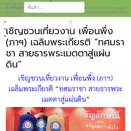
เว็บไซต์วีระศักดิ์ โควสุรัตน์ www.weerasak.org
การค้นหา
มีความมุ่งมั่นเเละตั้งใจในการเผยแพร่เรื่องราวความรู้ความเข้าใจในการสร้างสรรค์สังคมด้วย การพัฒนาด้าน
เศรษฐกิจสังคมกฎหมายและการปกครอง เพื่อให้เกิดการพัฒนาที่เป็นมิตรกับสิ่งแวดล้อมอย่างยั่งยืนเพื่อลูก
Type 2 or more characters for results.
หลานรุ่นต่อ ๆ ไป
0
เชิญชวนเที่ยวงาน เพื่อนพึ่ง
1
2
(ภาฯ) เฉลิมพระเกียรติ “ทศมรา
ชา สายธารพระเมตตาสู่แผ่น
ดิน”
เชิญชวนเที่ยวงาน เพื่อนพึ่ง (ภาฯ)
เฉลิมพระเกียรติ “ทศมราชา สายธารพระ
เมตตาสู่แผ่นดิน”