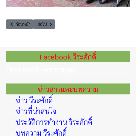
เนื้อหาก่อนหน้า: รวมสุดยอดผู้นำสายฟอร์ออลมากที่สุดในปฐพี พบกันในงานใ
เนื้อหาถัดไป: เชิญผู้สนใจเข้าร่วมประชุม และพบกับ ๑๖ กรณี
ก่อนหน้า
ต่อไป
Facebook วีระศักดิ์
Facebook-weerasak
ข่าวสารและบทความ
ข่าว วีระศักดิ์
ข่าวที่น่าสนใจ
ประวัติการทำงาน วีระศักดิ์
บทความ วีระศักดิ์