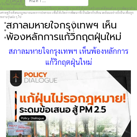
การค้นหา
เว็บไซต์วีระศักดิ์ โควสุรัตน์ www.weerasak.org
Type 2 or more characters for results.
มีความมุ่งมั่นเเละตั้งใจในการเผยแพร่เรื่องราวความรู้ความเข้าใจในการสร้างสรรค์สังคมด้วย การพัฒนาด้าน
เศรษฐกิจสังคมกฎหมายและการปกครอง เพื่อให้เกิดการพัฒนาที่เป็นมิตรกับสิ่งแวดล้อมอย่างยั่งยืนเพื่อลูก
หลานรุ่นต่อ ๆ ไป
สภาลมหายใจกรุงเทพฯ เห็น
0
1
พ้องหลักการแก้วิกฤตฝุ่นใหม่
2
สภาลมหายใจกรุงเทพฯ เห็นพ้องหลักการ
แก้วิกฤตฝุ่นใหม่