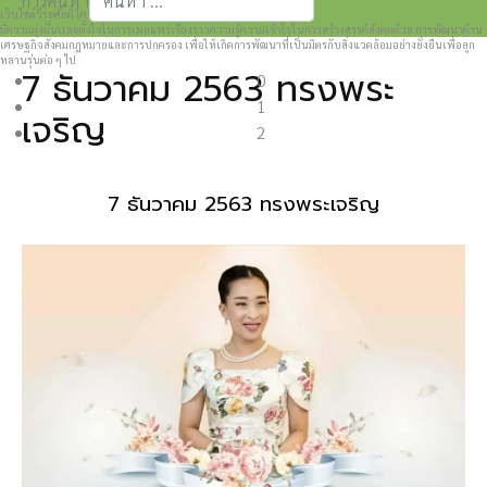
การค้นหา
เว็บไซต์วีระศักดิ์ โควสุรัตน์ www.weerasak.org
Type 2 or more characters for results.
มีความมุ่งมั่นเเละตั้งใจในการเผยแพร่เรื่องราวความรู้ความเข้าใจในการสร้างสรรค์สังคมด้วย การพัฒนาด้าน
เศรษฐกิจสังคมกฎหมายและการปกครอง เพื่อให้เกิดการพัฒนาที่เป็นมิตรกับสิ่งแวดล้อมอย่างยั่งยืนเพื่อลูก
หลานรุ่นต่อ ๆ ไป
7 ธันวาคม 2563 ทรงพระ
0
1
เจริญ
2
7 ธันวาคม 2563 ทรงพระเจริญ