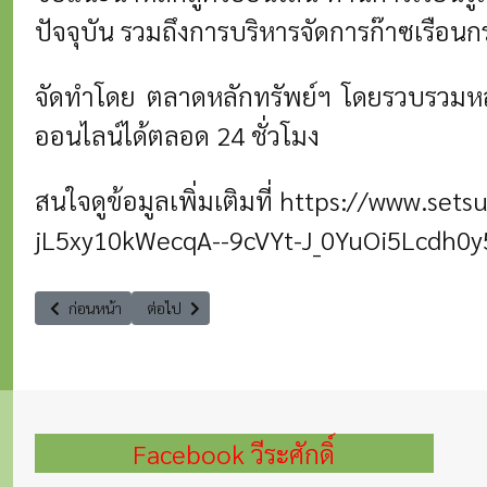
ปัจจุบัน รวมถึงการบริหารจัดการก๊าซเรือ
จัดทำโดย ตลาดหลักทรัพย์ฯ โดยรวบรวมหลัก
ออนไลน์ได้ตลอด 24 ชั่วโมง
สนใจดูข้อมูลเพิ่มเติมที่
https://www.setsu
jL5xy10kWecqA--9cVYt-J_0YuOi5Lcdh0
เนื้อหาก่อนหน้า: ขอเชิญร่วมกิจกรรม TRAFS TALKS: Connext the Dots
เนื้อหาถัดไป: ชวนคิดชวนคุยไปด้วยกันกับ วีระศักดิ์ โควสุร
ก่อนหน้า
ต่อไป
Facebook วีระศักดิ์