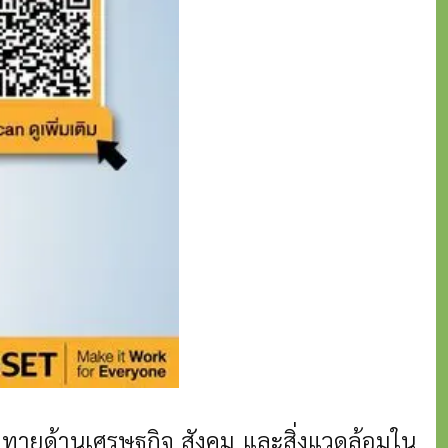
าทายด้านเศรษฐกิจ สังคม และสิ่งแวดล้อมใน