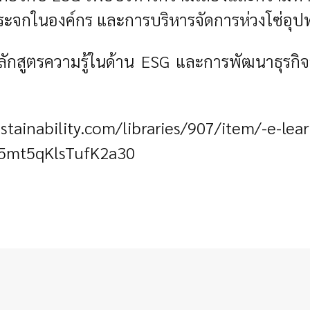
นกระจกในองค์กร และการบริหารจัดการห่วงโซ่อุ
สูตรความรู้ในด้าน ESG และการพัฒนาธุรกิจอย่
stainability.com/libraries/907/item/-e-le
y5mt5qKlsTufK2a30
ัตน์ สมาชิกวุฒิสภา