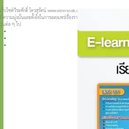
เว็บไซต์วีระศักดิ์ โควสุรัตน์ www.weerasak.org
มีความมุ่งมั่นเเละตั้งใจในการเผยแพร่เรื่องราวความรู้ความเข้าใจในการ
รุ่นต่อ ๆ ไป