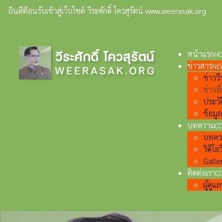
ยินดีต้อนรับเข้าสู่เว็บไซต์ วีระศักดิ์ โควสุรัตน์ www.weerasak.org
หน้าแรก
H
ข่าวสาร
NE
ข่าววีร
ข่าวท
ประวั
ข้อมู
บทความ
C
บทความ
วิดีโอว
Galler
ติดต่อเรา
C
ผู้ดู