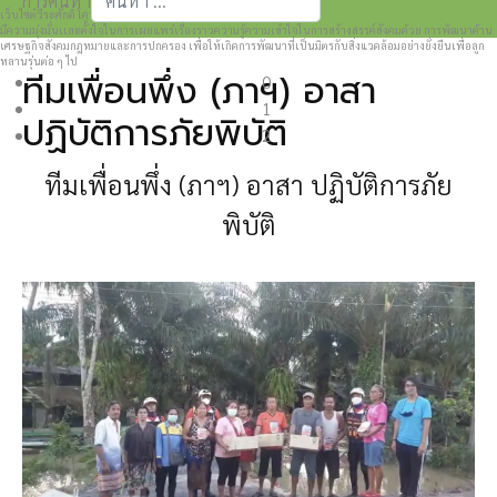
การค้นหา
เว็บไซต์วีระศักดิ์ โควสุรัตน์ www.weerasak.org
Type 2 or more characters for results.
มีความมุ่งมั่นเเละตั้งใจในการเผยแพร่เรื่องราวความรู้ความเข้าใจในการสร้างสรรค์สังคมด้วย การพัฒนาด้าน
เศรษฐกิจสังคมกฎหมายและการปกครอง เพื่อให้เกิดการพัฒนาที่เป็นมิตรกับสิ่งแวดล้อมอย่างยั่งยืนเพื่อลูก
หลานรุ่นต่อ ๆ ไป
ทีมเพื่อนพึ่ง (ภาฯ) อาสา
0
1
ปฏิบัติการภัยพิบัติ
2
ทีมเพื่อนพึ่ง (ภาฯ) อาสา ปฏิบัติการภัย
พิบัติ