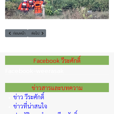
เนื้อหาก่อนหน้า: ตรุษจีนปีกระต่าย คนไทย-ประเทศไทย เซ็งลี้ฮ้อ
เนื้อหาถัดไป: ขอเชิญร่วมฟัง กิจกรรมเชื่อมโยงเครือข่ายธุรก
ก่อนหน้า
ต่อไป
Facebook วีระศักดิ์
Facebook-weerasak
ข่าวสารและบทความ
ข่าว วีระศักดิ์
ข่าวที่น่าสนใจ