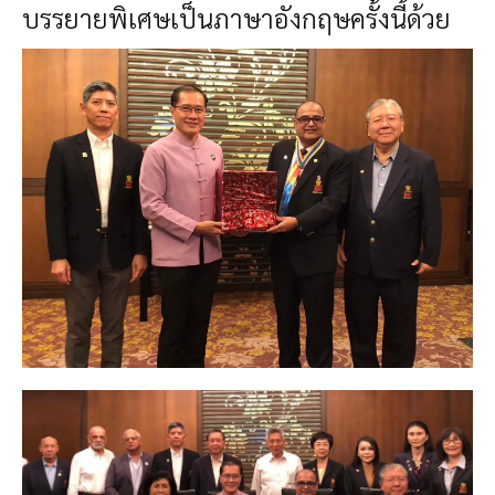
บรรยายพิเศษเป็นภาษาอังกฤษครั้งนี้ด้วย