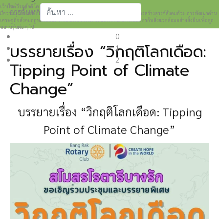
เว็บไซต์วีระศักดิ์ โควสุรัตน์ www.weerasak.org
การค้นหา
มีความมุ่งมั่นเเละตั้งใจในการเผยแพร่เรื่องราวความรู้ความเข้าใจในการสร้างสรรค์สังคมด้วย การพัฒนาด้าน
เศรษฐกิจสังคมกฎหมายและการปกครอง เพื่อให้เกิดการพัฒนาที่เป็นมิตรกับสิ่งแวดล้อมอย่างยั่งยืนเพื่อลูก
Type 2 or more characters for results.
หลานรุ่นต่อ ๆ ไป
0
บรรยายเรื่อง “วิกฤติโลกเดือด:
1
2
Tipping Point of Climate
Change”
บรรยายเรื่อง “วิกฤติโลกเดือด: Tipping
Point of Climate Change”