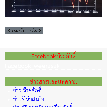
เนื้อหาก่อนหน้า: สว.วีระศักดิ์' ชี้ นโยบาย Soft Power ต้องขับเคลื่อนในระย
เนื้อหาถัดไป: พิจารณาแนวทางการจัดเก็บภาษีที่ดิน และสิ่งปล
ก่อนหน้า
ต่อไป
Facebook วีระศักดิ์
Facebook-weerasak
ข่าวสารและบทความ
ข่าว วีระศักดิ์
ข่าวที่น่าสนใจ