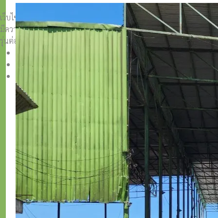
เว็บไซต์วีระศักดิ์ โควสุรัตน์ www.weerasak.org
มีความมุ่งมั่นเเละตั้งใจในการเผยแพร่เรื่องราวความรู้ความเข้าใจในการ
รุ่นต่อ ๆ ไป