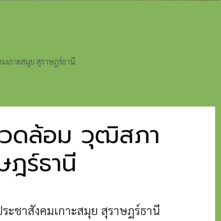
มเกาะสมุย สุราษฎร์ธานี
วดล้อม วุฒิสภา
ษฎร์ธานี
ระชาสังคมเกาะสมุย สุราษฎร์ธานี