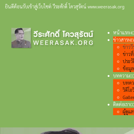
ยินดีต้อนรับเข้าสู่เว็บไซต์ วีระศักดิ์ โควสุรัตน์ www.weerasak.org
หน้าแรก
H
ข่าวสาร
NE
ข่าววีร
ข่าวท
ประวั
ข้อมู
บทความ
C
บทความ
วิดีโอว
Galler
ติดต่อเรา
C
ผู้ดู